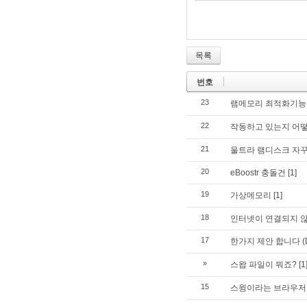
목록
번호
23
램메모리 최적화기능
22
작동하고 있는지 어떻
21
울트라 램디스크 자꾸
20
eBoostr 충돌건
[1]
19
가상메모리
[1]
18
인터넷이 연결되지 
17
한가지 제안 합니다 (DV
»
스왑 파일이 뭐죠?
[1
15
스윙이라는 브라우저