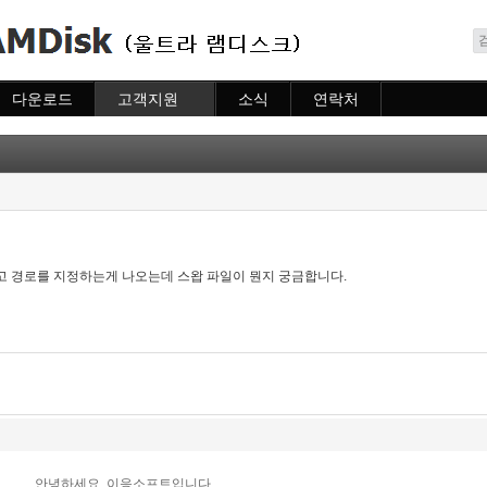
메뉴 건너뛰기
다운로드
고객지원
소식
연락처
다운로드
도움말
소식
연락처
자주묻는질문
질문하기
고 경로를 지정하는게 나오는데 스왑 파일이 뭔지 궁금합니다.
안녕하세요. 이응소프트입니다.