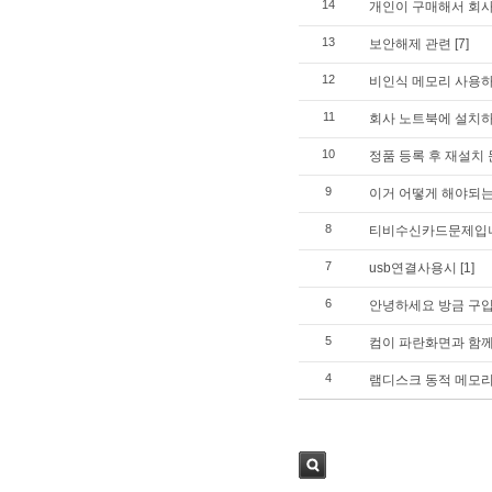
14
개인이 구매해서 회
13
보안해제 관련
[7]
12
비인식 메모리 사용
11
회사 노트북에 설치하
10
정품 등록 후 재설치 
9
이거 어떻게 해야되
8
티비수신카드문제입
7
usb연결사용시
[1]
6
안녕하세요 방금 구
5
컴이 파란화면과 함께 
4
램디스크 동적 메모리 
검색