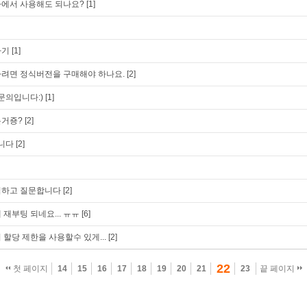
사에서 사용해도 되나요?
[1]
하기
[1]
려면 정식버전을 구매해야 하나요.
[2]
문의입니다:)
[1]
는거죵?
[2]
니다
[2]
입하고 질문합니다
[2]
재부팅 되네요... ㅠㅠ
[6]
할당 제한을 사용할수 있게...
[2]
22
첫 페이지
14
15
16
17
18
19
20
21
23
끝 페이지