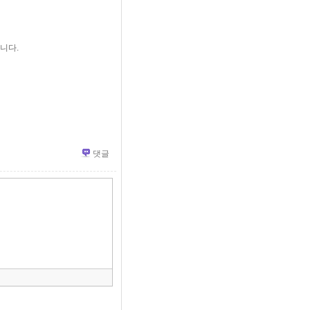
니다.
댓글
»
편
집
도
구
모
음
건
너
뛰
기