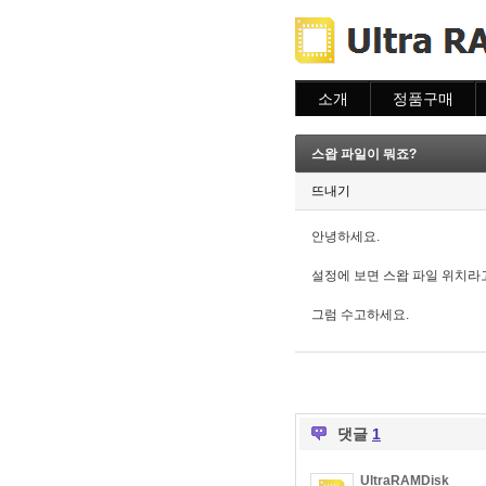
소개
정품구매
소개
주문하기
주문조회
스왑 파일이 뭐죠?
이용안내
뜨내기
안녕하세요.
설정에 보면 스왑 파일 위치라
그럼 수고하세요.
댓글
1
UltraRAMDisk