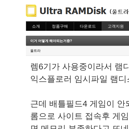
소개
정품구매
다운로드
고객지원
소개
주문하기
다운로드
도움말
주문조회
자주묻는질문
이거 어떻게 해야되는거죵?
이용안내
질문하기
울트라
렘6기가 사용중이라서 램
익스플로러 임시파일 램디스
근데 배틀필드4 게임이 안
롬으로 사이트 접속후 게
면 메모리 부족하다고 뜨네