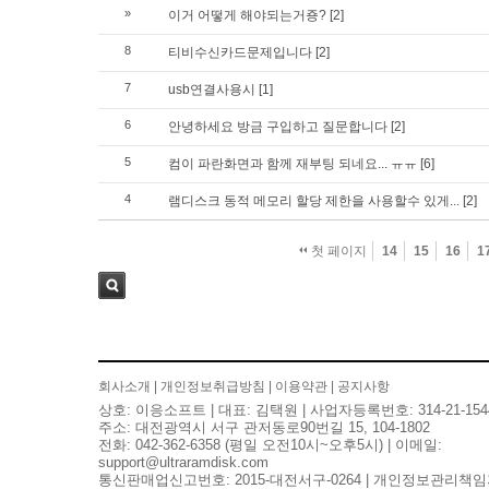
»
이거 어떻게 해야되는거죵?
[2]
8
티비수신카드문제입니다
[2]
7
usb연결사용시
[1]
6
안녕하세요 방금 구입하고 질문합니다
[2]
5
컴이 파란화면과 함께 재부팅 되네요... ㅠㅠ
[6]
4
램디스크 동적 메모리 할당 제한을 사용할수 있게...
[2]
첫 페이지
14
15
16
1
검색
회사소개
|
개인정보취급방침
|
이용약관
|
공지사항
상호: 이응소프트 | 대표: 김택원 | 사업자등록번호: 314-21-154
주소: 대전광역시 서구 관저동로90번길 15, 104-1802
전화: 042-362-6358 (평일 오전10시~오후5시) | 이메일:
support@ultraramdisk.com
통신판매업신고번호: 2015-대전서구-0264 | 개인정보관리책임