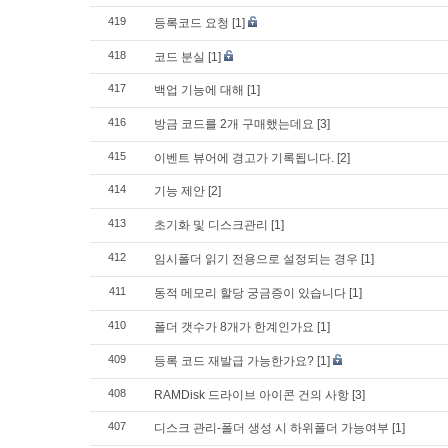
419
등록코드 요청
[1]
418
코드 분실
[1]
417
백업 기능에 대해
[1]
416
방금 코드를 2개 구매했는데요
[3]
415
이벤트 뷰어에 경고가 기록됩니다.
[2]
414
기능 제안
[2]
413
초기화 및 디스크관리
[1]
412
임시폴더 읽기 전용으로 설정되는 경우
[1]
411
동적 메모리 할당 궁금증이 있습니다
[1]
410
폴더 갯수가 8개가 한계인가요
[1]
409
등록 코드 재발급 가능한가요?
[1]
408
RAMDisk 드라이브 아이콘 건의 사항
[3]
407
디스크 관리-폴더 생성 시 하위폴더 가능여부
[1]