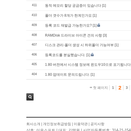
411
동적 메모리 할당 궁금증이 있습니다
[1]
410
폴더 갯수가 8개가 한계인가요
[1]
409
등록 코드 재발급 가능한가요?
[1]
408
RAMDisk 드라이브 아이콘 건의 사항
[3]
407
디스크 관리-폴더 생성 시 하위폴더 가능여부
[1]
406
등록코드를 분실했습니다.
[1]
405
1.80 버전에서 시스템 정보에 윈도우10으로 표기됩니다
404
1.80 업데이트 문의드립니다.
[1]
2
첫 페이지
1
3
검색
회사소개
|
개인정보취급방침
|
이용약관
|
공지사항
상호: 이응소프트 | 대표: 김택원 | 사업자등록번호: 314-21-154