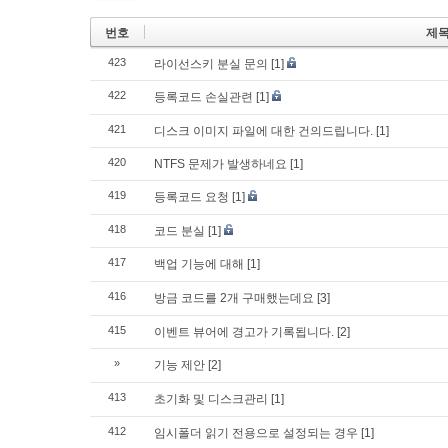
번호
제
423
라이선스키 분실 문의
[1]
422
등록코드 손실관련
[1]
421
디스크 이미지 파일에 대한 건의드립니다.
[1]
420
NTFS 문제가 발생하네요
[1]
419
등록코드 요청
[1]
418
코드 분실
[1]
417
백업 기능에 대해
[1]
416
방금 코드를 2개 구매했는데요
[3]
415
이벤트 뷰어에 경고가 기록됩니다.
[2]
»
기능 제안
[2]
413
초기화 및 디스크관리
[1]
412
임시폴더 읽기 전용으로 설정되는 경우
[1]