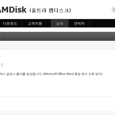
메뉴 건너뛰기
다운로드
고객지원
소식
연락처
다운로드
도움말
소식
연락처
자주묻는질문
트
질문하기
.
트
]
rer 캐시 설정시 폴더를 생성합니다. (Microsoft Office Word 환경 변수 오류 방지)