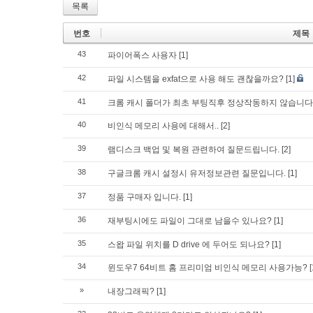
목록
번호
제목
43
파이어폭스 사용자
[1]
42
파일 시스템을 exfat으로 사용 해도 괜찮을까요?
[1]
41
크롬 캐시 폴더가 최초 부팅직후 정상작동하지 않습니다
40
비인식 메모리 사용에 대해서..
[2]
39
램디스크 백업 및 복원 관련하여 질문드립니다.
[2]
38
구글크롬 캐시 설정시 유저정보관련 질문입니다.
[1]
37
정품 구매자 입니다.
[1]
36
재부팅시에도 파일이 그대로 남을수 있나요?
[1]
35
스왑 파일 위치를 D drive 에 두어도 되나요?
[1]
34
윈도우7 64비트 홈 프리미엄 비인식 메모리 사용가능?
[
»
내장그래픽?
[1]