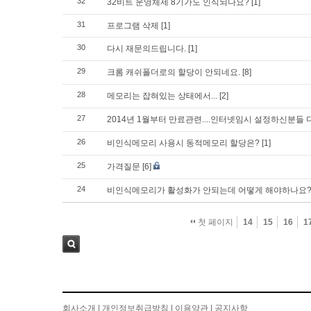
32
32비트 운영체제 8기가도 인식되나요?
[1]
31
프로그램 삭제
[1]
30
다시 재문의드립니다.
[1]
29
크롬 캐쉬폴더로의 할당이 안되네요.
[8]
28
메모리는 잡혀있는 상태에서...
[2]
27
2014년 1월부터 만료관련....인터넷임시 설정하신분들
26
비인식메모리 사용시 동적메모리 할당은?
[1]
25
가격질문
[6]
24
비인식메모리가 활성화가 안되는데 어떻게 해야하나요
첫 페이지
14
15
16
1
검색
회사소개
|
개인정보취급방침
|
이용약관
|
공지사항