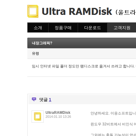
소개
정품구매
다운로드
고객지원
소개
주문하기
다운로드
도움말
주문조회
자주묻는질문
내장그래픽?
이용안내
질문하기
유령
임시 인터넷 파일 폴더 정도만 램디스크로 옮겨서 쓰려고 합니다. 
댓글
1
UltraRAMDisk
안녕하세요. 이응소프트입니
2014.01.10 13:26
윈도우 32비트에서 비인식
그외에는 충돌 가능성이 없습