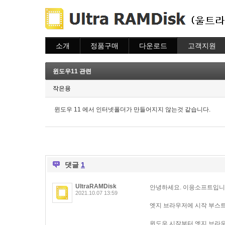
소개
정품구매
다운로드
고객지원
소개
주문하기
다운로드
도움말
주문조회
자주묻는질문
윈도우11 관련
이용안내
질문하기
작은용
윈도우 11 에서 인터넷폴더가 만들어지지 않는것 같습니다.
댓글
1
UltraRAMDisk
안녕하세요. 이응소프트입니
2021.10.07 13:59
엣지 브라우저에 시작 부스트
윈도우 시작부터 엣지 브라