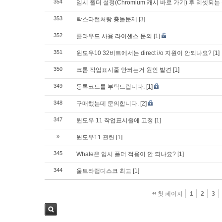
354
임시 폴더 설정(Chromium 캐시 바로 가기) 후 리셋되는
353
락스타런처랑 충돌문제
[3]
352
클라우드 사용 라이센스 문의
[1]
351
윈도우10 32비트에서는 direct i/o 지원이 안되나요?
[1]
350
크롬 작업표시줄 안되는거 원인 발견
[1]
349
등록코드를 부탁드립니다.
[1]
348
구매했는데 문의합니다.
[2]
347
윈도우 11 작업표시줄에 고정
[1]
»
윈도우11 관련
[1]
345
Whale은 임시 폴더 적용이 안 되나요?
[1]
344
울트라램디스크 최고
[1]
첫 페이지
1
2
3
검색