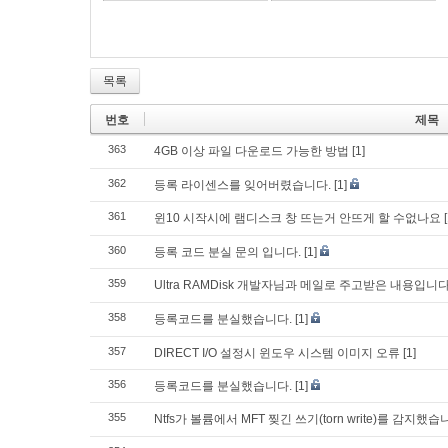
목록
번호
제목
363
4GB 이상 파일 다운로드 가능한 방법
[1]
362
등록 라이센스를 잊어버렸습니다.
[1]
361
윈10 시작시에 램디스크 창 뜨는거 안뜨게 할 수없나요
360
등록 코드 분실 문의 입니다.
[1]
359
Ultra RAMDisk 개발자님과 메일로 주고받은 내용입
358
등록코드를 분실했습니다.
[1]
357
DIRECT I/O 설정시 윈도우 시스템 이미지 오류
[1]
356
등록코드를 분실했습니다.
[1]
355
Ntfs가 볼륨에서 MFT 찢긴 쓰기(torn write)를 감지했습