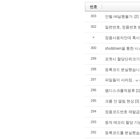
번호
303
인텔 rst실행불가.
[2]
302
일련번호, 정품번호 
»
정품사용자인데 혹시 
300
shutdown을 통한
299
포멧시 할당단위크기
298
등록코드 분실했습니
297
파일들이 사라짐.. ㅠ
296
램디스크를적용후
[1]
295
크롬 안 열림 현상
[3]
294
정품코드번호 재발급 
293
동적 메모리 할당 기
292
등록코드를 분실했습