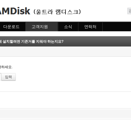
메뉴 건너뛰기
다운로드
고객지원
소식
연락처
다운로드
도움말
소식
연락처
자주묻는질문
에 설치할려면 기존거를 지워야 하는지요?
질문하기
력하세요.