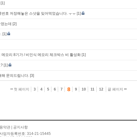
[1]
록번호 저장해놓은 스샷을 잊어먹었습니다. ㅜㅜ
[1]
하였는데
[2]
.
[1]
치 메모리 8기가 / 비인식 메모리 체크박스 비 활성화
[1]
?
[1]
대해 문의드립니다.
[3]
8
첫 페이지
3
4
5
6
7
9
10
11
12
끝 페이지
용약관
|
공지사항
사업자등록번호: 314-21-15445