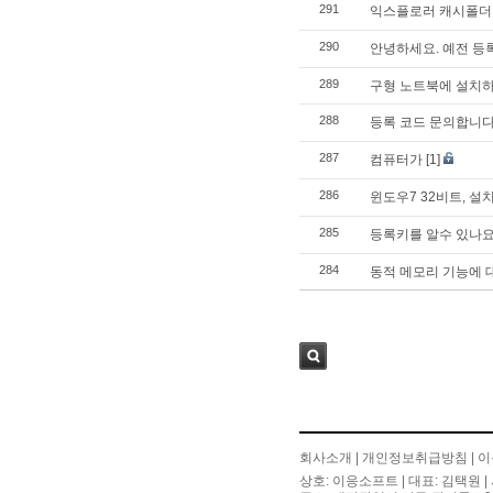
291
익스플로러 캐시폴더
290
안녕하세요. 예전 등
289
구형 노트북에 설치
288
등록 코드 문의합니다
287
컴퓨터가
[1]
286
윈도우7 32비트, 설
285
등록키를 알수 있나요
284
동적 메모리 기능에 
검색
회사소개
|
개인정보취급방침
|
이
상호: 이응소프트 | 대표: 김택원 | 