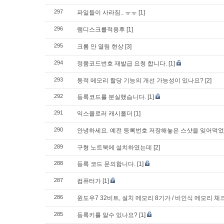
297
파일들이 사라짐.. ㅠㅠ
[1]
296
램디스크를적용후
[1]
295
크롬 안 열림 현상
[3]
294
정품코드번호 재발급 요청 합니다.
[1]
293
동적 메모리 할당 기능의 개선 가능성이 있나요?
[2]
292
등록코드를 분실했습니다.
[1]
291
익스플로러 캐시폴더
[1]
290
안녕하세요. 예전 등록번호 저장해놓은 스샷을 잊어먹었
289
구형 노트북에 설치하였는데
[2]
288
등록 코드 문의합니다.
[1]
287
컴퓨터가
[1]
286
윈도우7 32비트, 설치 메모리 8기가 / 비인식 메모리 
285
등록키를 알수 있나요?
[1]