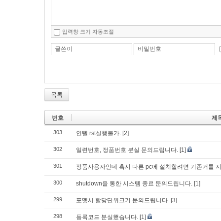
입력창 크기 자동조절
글쓴이
비밀번호
목록
번호
제
303
인텔 rst실행불가.
[2]
302
일련번호, 정품번호 분실 문의드립니다.
[1]
301
정품사용자인데 혹시 다른 pc에 설치할려면 기존거를 
300
shutdown을 통한 시스템 종료 문의드립니다.
[1]
299
포멧시 할당단위크기 문의드립니다.
[3]
298
등록코드 분실했습니다.
[1]