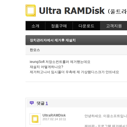
소개
정품구매
다운로드
고객지원
소개
주문하기
다운로드
도움말
주문조회
자주묻는질문
장치관리자에서 제거후 재설치
이용안내
질문하기
한모스
ieungSoft 저장소컨트롤러 제거했는데요
재설치 어떻게하나요?
제거하고나서 임시폴더 우측에 제 가상램디스크가 안뜨네요
댓글
1
UltraRAMDisk
안녕하세요. 이응소프트입니
2017.02.14 10:11
제어판 - 프로그램 제거에서 U