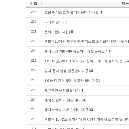
번호
제목
223
크롬 램디스크가 됐다안됐다 하네요
[1]
222
구매후 문의
[1]
221
문의드립니다
[1]
220
윈도우10에서 재부팅후 램디스크 초기화가 안되는듯 ?
219
램디스크 2gb 4gb 속도차이가 있을까요?
[1]
218
1.61 버전, Win10 RS2에서 장치드라이버 설치 도중 
217
임시 폴더 설정 질문입니다
[1]
216
1.6 버젼 관련 몇자 쓰고자 합니다
[1]
215
오류관련 문의드립니다
[1]
214
새버전 설치가 안됩니다.
[4]
213
램디스크 제거가 안됩니다.
[3]
212
윈도우 10 RS2 유저인데 장치관리자에서 느낌표 뜹니다
211