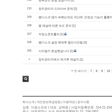
등록코드 분실 했습니다
[1]
210
장치관리자 드라이버 문제
[2]
209
램디스크 많이 써봣는데요.국산에..안정성 기능이 훌륭
208
램 채널에 따른 속도 문의
[1]
207
저장소콘트롤러
[1]
206
램디스크 설정 해제후 램인식안됨
[3]
205
시리얼키 분실했습니다
[1]
»
장치관리자에서 제거후 재설치
[1]
첫 페이지
7
8
9
10
검색
회사소개
|
개인정보취급방침
|
이용약관
|
공지사항
상호: 이응소프트 | 대표: 김택원 | 사업자등록번호: 314-21-154
주소: 대전광역시 서구 관저동로90번길 15, 104-1802