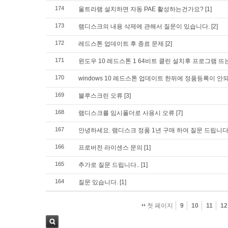
174
울트라램 설치하면 자동 PAE 활성하는건가요?
[1]
173
램디스크의 내용 삭제에 관해서 질문이 있습니다.
[2]
172
레드스톤 업데이트 후 종료 문제
[2]
171
윈도우 10 레드스톤 1 64비트 클린 설치후 프로그램 뜨
170
windows 10 레드스톤 업데이트 한뒤에 정품등록이 안
169
블루스크린 오류
[3]
168
램디스크를 임시폴더로 사용시 오류
[7]
167
안녕하세요. 램디스크 정품 1년 구매 하여 질문 드립니
166
프로버전 라이센스 문의
[1]
165
추가로 질문 드립니다..
[1]
164
질문 있습니다.
[1]
첫 페이지
9
10
11
12