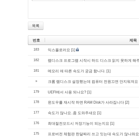
목록
번호
제목
183
익스플로러요
[1]
182
램디스크 프로그램 시작시 하드 디스크 읽지 못하게 해
181
메모리 애 따른 속도가 궁금 함니다.
[1]
»
크롬 램디스크 설정했는데 컴퓨터 전원끄면 안지워져요
179
UEFI에서 사용 되나요?
[1]
178
윈도우를 재시작 하면 RAM Disk가 사라집니다
[2]
177
속도가 않나요..좀 도와주새요
[1]
176
최대절전모드시 저장기능이 되는지요
[1]
175
프로버전 체험판 한달짜리 쓰고 잇는대 속도가 않나와요