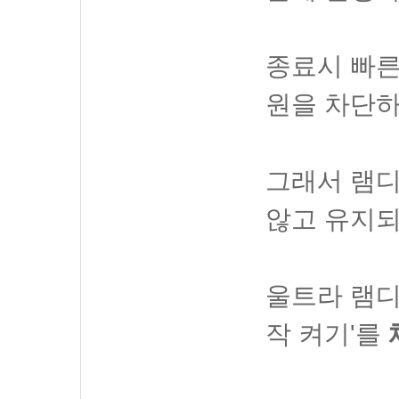
종료시 빠른
원을 차단하
그래서 램
않고 유지되
울트라 램디
작 켜기'를