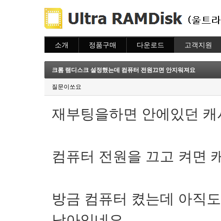
소개
정품구매
다운로드
고객지원
소개
주문하기
다운로드
도움말
주문조회
자주묻는질문
크롬 램디스크 설정했는데 컴퓨터 전원끄면 안지워져요
이용안내
질문하기
질문이쏘요
재부팅을하면 안에있던 캐
컴퓨터 전원을 끄고 켜면 
방금 컴퓨터 켰는데 아직
남아있네요.