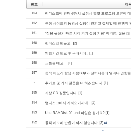
번호
제
163
램디스크에 인터넷캐시 설정시 몇몇 프로그램 오류에 
162
특정 사이트의 동영상 실행이 안되고 결제할 때 진행이 
161
"전원 옵션의 빠른 시작 켜기 설정 지원" 에 대한 질문
[3]
160
램디스크 만들고..
[2]
159
체험기간 만료 후 구매시에..
[1]
158
크롬을 빼고,...
[1]
157
동적 메모리 할당 사용여부가 전력사용에 얼마나 영향을
»
추가로 몇 가지 질문을 더 하겠습니다.
[1]
155
가상 CD 질문입니다.
[1]
154
램디스크에서 가져오기시에...
[4]
153
UltraRAMDisk-01.uhd 파일은 뭔가요?
[1]
152
동적 메모리 반환이 되지 않습니다.
[3]