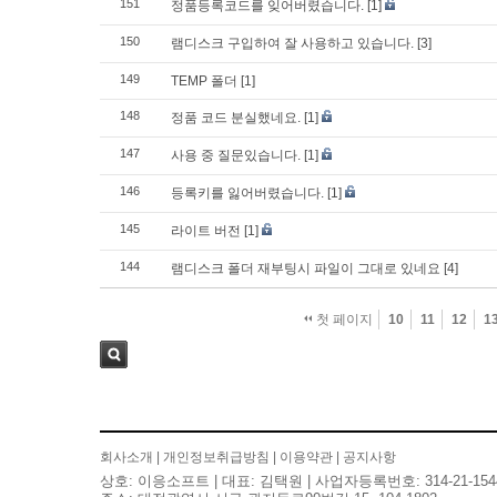
151
정품등록코드를 잊어버렸습니다.
[1]
150
램디스크 구입하여 잘 사용하고 있습니다.
[3]
149
TEMP 폴더
[1]
148
정품 코드 분실했네요.
[1]
147
사용 중 질문있습니다.
[1]
146
등록키를 잃어버렸습니다.
[1]
145
라이트 버전
[1]
144
램디스크 폴더 재부팅시 파일이 그대로 있네요
[4]
첫 페이지
10
11
12
1
검색
회사소개
|
개인정보취급방침
|
이용약관
|
공지사항
상호: 이응소프트 | 대표: 김택원 | 사업자등록번호: 314-21-154