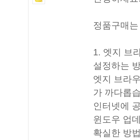
정품구매는
1. 엣지 
설정하는 방
엣지 브라
가 까다롭습
인터넷에 
윈도우 업데
확실한 방