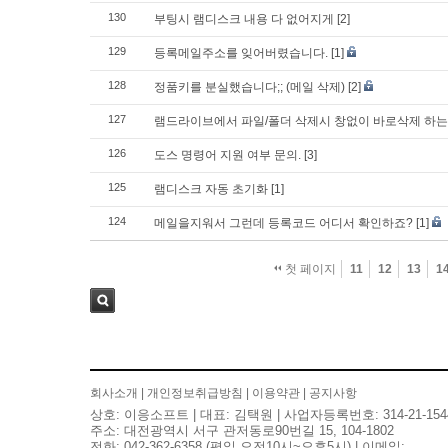
130
부팅시 램디스크 내용 다 없어지게
[2]
129
등록메일주소를 잊어버렸습니다.
[1]
128
정품키를 분실했습니다;; (메일 삭제)
[2]
127
램드라이브에서 파일/폴더 삭제시 창없이 바로삭제 하는
126
도스 명령어 지원 여부 문의.
[3]
125
램디스크 자동 초기화
[1]
124
메일을지워서 그런데 등록코드 어디서 확인하죠?
[1]
첫 페이지
11
12
13
1
검색
회사소개
|
개인정보취급방침
|
이용약관
|
공지사항
상호: 이응소프트 | 대표: 김택원 | 사업자등록번호: 314-21-154
주소: 대전광역시 서구 관저동로90번길 15, 104-1802
전화: 042-362-6358 (평일 오전10시~오후5시) | 이메일: