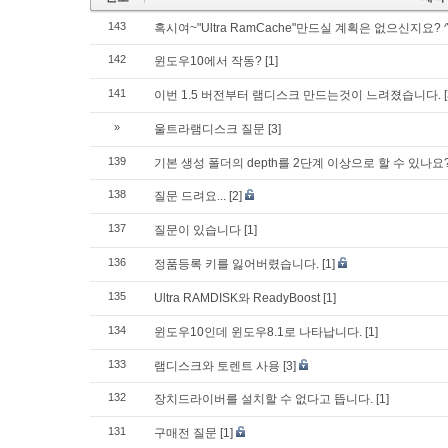
143
혹시여~"Ultra RamCache"만드실 계획은 없으신지요? ^^
142
윈도우10에서 작동?
[1]
141
이번 1.5 버전부터 램디스크 만드는것이 느려졌습니다.
»
울트라램디스크 질문
[3]
139
기본 생성 폴더의 depth를 2단계 이상으로 할 수 있나요
138
질문 드려요...
[2]
137
질문이 있습니다
[1]
136
정품등록 키를 잃어버렸습니다.
[1]
135
Ultra RAMDISK와 ReadyBoost
[1]
134
윈도우10인데 윈도우8.1로 나타납니다.
[1]
133
램디스크와 토렌트 사용
[3]
132
장치드라이버를 설치할 수 없다고 뜹니다.
[1]
131
구매전 질문
[1]