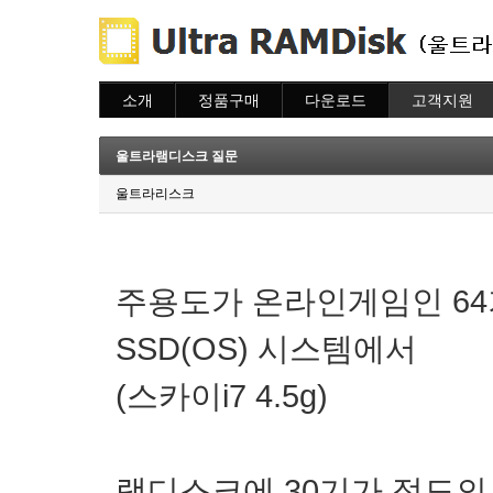
소개
정품구매
다운로드
고객지원
소개
주문하기
다운로드
도움말
주문조회
자주묻는질문
울트라램디스크 질문
이용안내
질문하기
울트라리스크
주용도가 온라인게임인 64기가램
SSD(OS) 시스템에서
(스카이i7 4.5g)
램디스크에 30기가 정도의