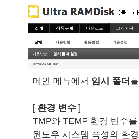
소개
정품구매
다운로드
고객지원
소개
주문하기
다운로드
도움말
전체
사용방법
활용방법
기능설명
주문조회
자주묻는질문
이용안내
질문하기
사용방법
임시 폴더 설정
UltraRAMDisk
메인 메뉴에서
임시 폴더
를
[
환경 변수
]
TMP와 TEMP 환경 변수
윈도우 시스템 속성의 환경