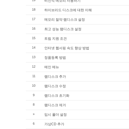
19
비인식 메모리 사용하기
18
하이브리드 디스크에 대한 이해
17
메모리 절약 램디스크 설정
16
최고 성능 램디스크 설정
15
트림 지원 조건
14
인터넷 웹서핑 속도 향상 방법
13
정품등록 방법
12
메인 메뉴
11
램디스크 추가
10
램디스크 수정
9
램디스크 초기화
8
램디스크 제거
»
임시 폴더 설정
6
가상CD 추가