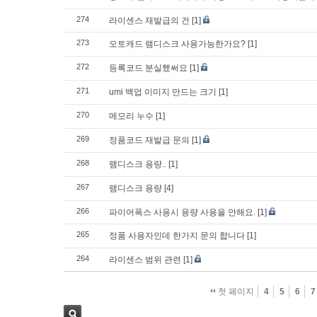
274
라이센스 재발급의 건
[1]
273
오토캐드 램디스크 사용가능한가요?
[1]
272
등록코드 분실했써요
[1]
271
umi 백업 이미지 만드는 크기
[1]
270
메모리 누수
[1]
269
정품코드 재발급 문의
[1]
268
램디스크 용량..
[1]
267
램디스크 용량
[4]
266
파이어폭스 사용시 용량 사용을 안해요.
[1]
265
정품 사용자인데 한가지 문의 합니다
[1]
264
라이센스 범위 관련
[1]
첫 페이지
4
5
6
7