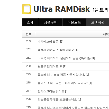
소개
정품구매
다운로드
고객지원
소개
주문하기
다운로드
도움말
주문조회
자주묻는질문
번호
제목
이용안내
질문하기
283
가상메모리 질문.
[1]
282
종료시 데이타 저장에 대하여.
[1]
281
노트북 대기모드, 절전모드 같은 경우에는
[3]
280
윈도우 업데이트 후
[1]
279
울트라 램 디스크 정품 사용자입니다.
[1]
278
램디스크 백그라운드에서 꺼도 되나요?
[1]
277
램디스크라는 것이요
[1]
276
램슬롯을 두개를 쓰고있는데요
[1]
275
종료시 램디스크 데이터가 자동으로 하드로 저장되는지