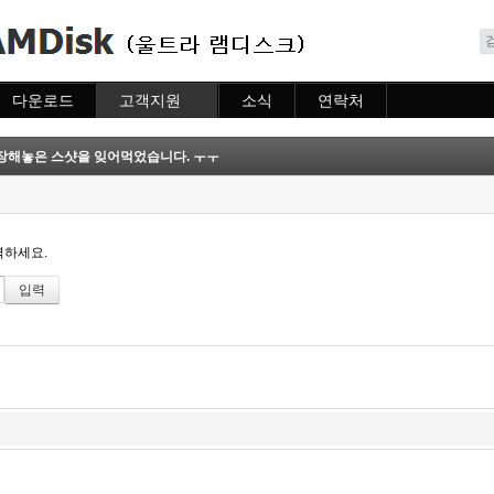
메뉴 건너뛰기
다운로드
고객지원
소식
연락처
다운로드
도움말
소식
연락처
자주묻는질문
장해놓은 스샷을 잊어먹었습니다. ㅜㅜ
질문하기
력하세요.