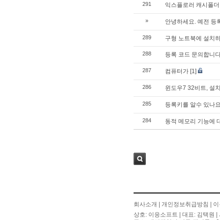
291
익스플로러 캐시폴더
»
안녕하세요. 예전 등
289
구형 노트북에 설치
288
등록 코드 문의합니다
287
컴퓨터가
[1]
286
윈도우7 32비트, 설
285
등록키를 알수 있나요
284
동적 메모리 기능에 
검색
회사소개
|
개인정보취급방침
|
이
상호: 이응소프트 | 대표: 김택원 | 