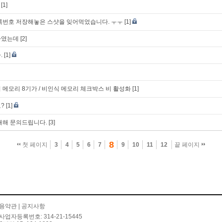
[1]
록번호 저장해놓은 스샷을 잊어먹었습니다. ㅜㅜ
[1]
하였는데
[2]
.
[1]
치 메모리 8기가 / 비인식 메모리 체크박스 비 활성화
[1]
?
[1]
대해 문의드립니다.
[3]
8
첫 페이지
3
4
5
6
7
9
10
11
12
끝 페이지
용약관
|
공지사항
사업자등록번호: 314-21-15445