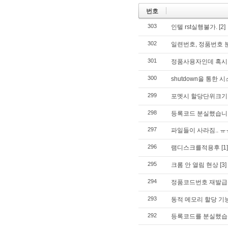
번호
303
인텔 rst실행불가.
[2]
302
일련번호, 정품번호 
301
정품사용자인데 혹시 
300
shutdown을 통한
299
포멧시 할당단위크기
298
등록코드 분실했습니
297
파일들이 사라짐.. ㅠ
296
램디스크를적용후
[1]
295
크롬 안 열림 현상
[3]
294
정품코드번호 재발급 
293
동적 메모리 할당 기
292
등록코드를 분실했습