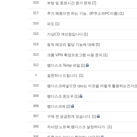
318
부팅 및 종료시간 증가 문제
[7]
317
추가 해줬으면 하는 기능.. (IP주소와PC이름)
[1]
316
파도
[1]
315
가상CD 개선점입니다
[1]
314
동적 메모리 할당 기능에 대해
[5]
313
크롬 VPN 확장프로그램 사용 문의
[1]
312
램디스크 Temp 파일
[1]
»
질문하나 드립니다.
[1]
310
램디스크에넣으면 cpu는 이것을 어떻게 활용하는건가요
309
램디스크 윈도우
[1]
308
램디스크에
[2]
307
구매 전 궁금한게 있습니다.
[1]
306
저사양 노트북 램디스크 설정하다가..
[1]
305