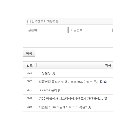
입력창 크기 자동조절
글쓴이
비밀번호
목록
번호
제목
323
작동불능
[1]
322
정품인증 풀리면서 램디스크 load안되는 문제
[2]
321
ie cache 폴더
[1]
320
윈10 백업에서 시스템이미지만들기 관련하여.....
[1]
319
백업된 *.uim 파일에서 데이터 복원?
[1]