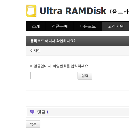
소개
정품구매
다운로드
고객지원
소개
주문하기
다운로드
도움말
주문조회
자주묻는질문
등록코드 어디서 확인하나요?
이용안내
질문하기
이재민
비밀글입니다. 비밀번호를 입력하세요.
댓글
1
목록