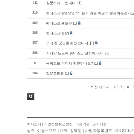
311
질문하나 드립니다.
[1]
310
램디스크에넣으면 cpu는 이것을 어떻게 활용하는건가요
309
램디스크 윈도우
[1]
308
램디스크에
[2]
307
구매 전 궁금한게 있습니다.
[1]
306
저사양 노트북 램디스크 설정하다가..
[1]
»
등록코드 어디서 확인하나요?
[1]
304
질문드려요
[1]
첫 페이지
2
3
4
검색
회사소개
|
개인정보취급방침
|
이용약관
|
공지사항
상호: 이응소프트 | 대표: 김택원 | 사업자등록번호: 314-21-154