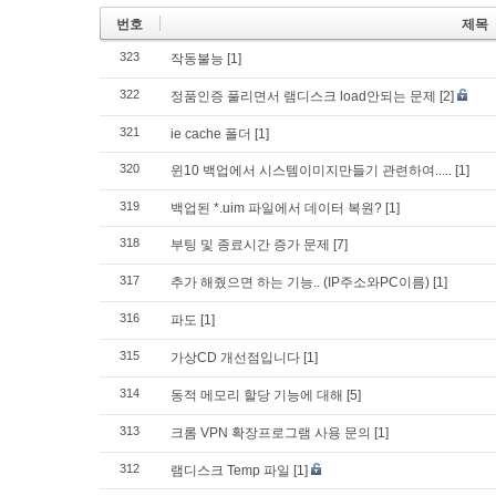
번호
제목
323
작동불능
[1]
322
정품인증 풀리면서 램디스크 load안되는 문제
[2]
321
ie cache 폴더
[1]
320
윈10 백업에서 시스템이미지만들기 관련하여.....
[1]
319
백업된 *.uim 파일에서 데이터 복원?
[1]
318
부팅 및 종료시간 증가 문제
[7]
317
추가 해줬으면 하는 기능.. (IP주소와PC이름)
[1]
316
파도
[1]
315
가상CD 개선점입니다
[1]
314
동적 메모리 할당 기능에 대해
[5]
313
크롬 VPN 확장프로그램 사용 문의
[1]
312
램디스크 Temp 파일
[1]