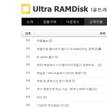
소개
정품구매
다운로드
고객지원
소개
주문하기
다운로드
도움말
주문조회
자주묻는질문
번호
제목
이용안내
질문하기
323
작동불능
[1]
322
정품인증 풀리면서 램디스크 load안되는 문제
[2]
321
ie cache 폴더
[1]
320
윈10 백업에서 시스템이미지만들기 관련하여.....
[1]
319
백업된 *.uim 파일에서 데이터 복원?
[1]
318
부팅 및 종료시간 증가 문제
[7]
317
추가 해줬으면 하는 기능.. (IP주소와PC이름)
[1]
316
파도
[1]
315
가상CD 개선점입니다
[1]