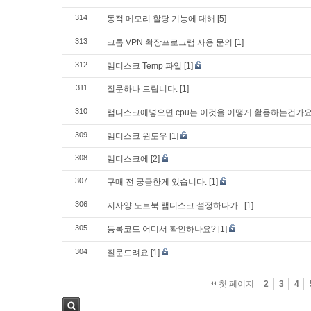
314
동적 메모리 할당 기능에 대해
[5]
313
크롬 VPN 확장프로그램 사용 문의
[1]
312
램디스크 Temp 파일
[1]
311
질문하나 드립니다.
[1]
310
램디스크에넣으면 cpu는 이것을 어떻게 활용하는건가요
309
램디스크 윈도우
[1]
308
램디스크에
[2]
307
구매 전 궁금한게 있습니다.
[1]
306
저사양 노트북 램디스크 설정하다가..
[1]
305
등록코드 어디서 확인하나요?
[1]
304
질문드려요
[1]
첫 페이지
2
3
4