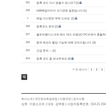
331
등록 코드 다시 받을수 있나요?
[1]
330
UMI백업이미지 크기관련 질문입니다
[1]
»
메일 다시한번 부탁 드려요.
[1]
328
등록코드 문의
[1]
327
울트라램디스크와 레드 데드 리뎀션2 PC버젼이 충돌
326
동적 메모리 할당 기능에 대해 건의드립니다.
[3]
325
긴급 문의 --;
[1]
324
등록 코드 좀 보내주세요
[4]
첫 페이지
1
2
3
검색
회사소개
|
개인정보취급방침
|
이용약관
|
공지사항
상호: 이응소프트 | 대표: 김택원 | 사업자등록번호: 314-21-154