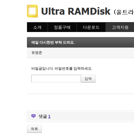
소개
정품구매
다운로드
고객지원
소개
주문하기
다운로드
도움말
주문조회
자주묻는질문
메일 다시한번 부탁 드려요.
이용안내
질문하기
유영준
비밀글입니다. 비밀번호를 입력하세요.
댓글
1
목록