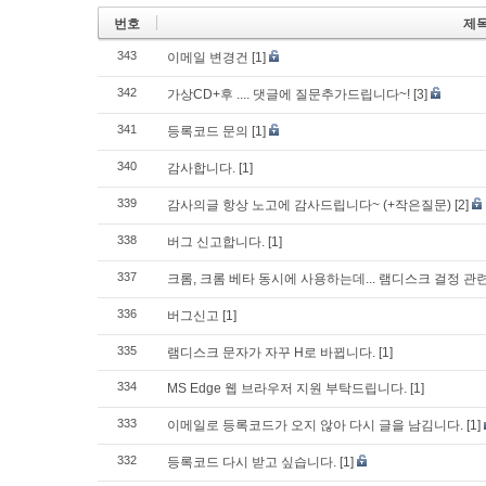
번호
제
343
이메일 변경건
[1]
342
가상CD+후 .... 댓글에 질문추가드립니다~!
[3]
341
등록코드 문의
[1]
340
감사합니다.
[1]
339
감사의글 항상 노고에 감사드립니다~ (+작은질문)
[2]
338
버그 신고합니다.
[1]
337
크롬, 크롬 베타 동시에 사용하는데... 램디스크 걸정 관
336
버그신고
[1]
335
램디스크 문자가 자꾸 H로 바뀝니다.
[1]
334
MS Edge 웹 브라우저 지원 부탁드립니다.
[1]
333
이메일로 등록코드가 오지 않아 다시 글을 남김니다.
[1]
332
등록코드 다시 받고 싶습니다.
[1]