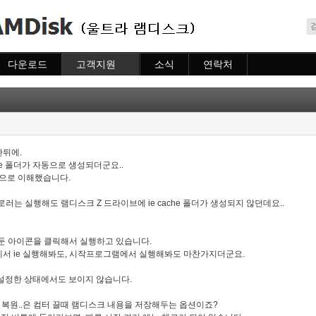
메뉴 건너뛰기
다운로드
고객지원
소식
연락처
다운로드
도움말
소식
연락처
자주묻는질문
질문하기
한뒤에.
che 폴더가 자동으로 생성되더군요..
것으로 이해했습니다.
로러는 실행해도 램디스크 Z 드라이브에 ie cache 폴더가 생성되지 않던데요..
해둔 아이콘을 클릭해서 실행하고 있습니다.
서 ie 실행해봐도, 시작프로그램에서 실행해봐도 마찬가지더군요.
설정한 상태에서도 보이지 않습니다.
 및 복원..은 컴터 끌때 램디스크 내용을 저장해두는 옵션이죠?