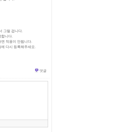
서 그럴 겁니다.
작합니다.
면 적용이 안됩니다.
에 다시 등록해주세요.
댓글
»
편
집
도
구
모
음
건
너
뛰