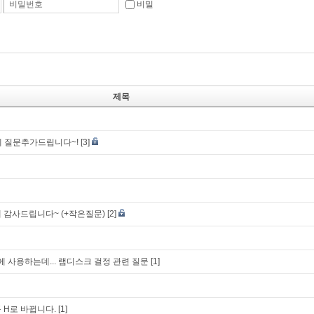
비밀번호
비밀
제목
글에 질문추가드립니다~!
[3]
 감사드립니다~ (+작은질문)
[2]
에 사용하는데... 램디스크 걸정 관련 질문
[1]
 H로 바뀝니다.
[1]