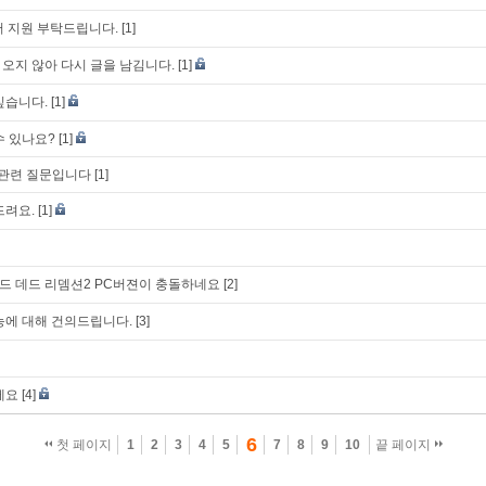
우저 지원 부탁드립니다.
[1]
오지 않아 다시 글을 남김니다.
[1]
싶습니다.
[1]
수 있나요?
[1]
기관련 질문입니다
[1]
드려요.
[1]
 데드 리뎀션2 PC버젼이 충돌하네요
[2]
능에 대해 건의드립니다.
[3]
세요
[4]
6
첫 페이지
1
2
3
4
5
7
8
9
10
끝 페이지