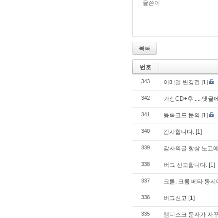
글쓴이
목록
번호
343
이메일 변경건
[1]
342
가상CD+후 .... 댓
341
등록코드 문의
[1]
340
감사합니다.
[1]
339
감사의글 항상 노고에
338
버그 신고합니다.
[1]
337
크롬, 크롬 베타 동시
336
버그신고
[1]
335
램디스크 문자가 자꾸