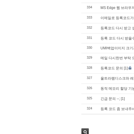
334
MS Edge 웹 브라
333
이메일로 등록코드가 
332
등록코드 다시 받고 
331
등록 코드 다시 받을
330
UMI백업이미지 크
329
메일 다시한번 부탁 
328
등록코드 문의
[1]
327
울트라램디스크와 레드
326
동적 메모리 할당 기
325
긴급 문의 --;
[1]
324
등록 코드 좀 보내주