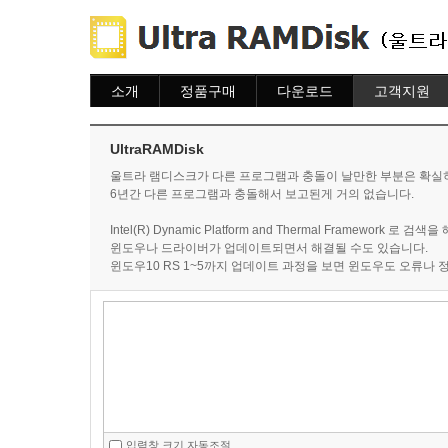
소개
정품구매
다운로드
고객지원
소개
주문하기
다운로드
도움말
주문조회
자주묻는질문
UltraRAMDisk
이용안내
질문하기
울트라 램디스크가 다른 프로그램과 충돌이 날만한 부분은 확실
6년간 다른 프로그램과 충돌해서 보고된게 거의 없습니다.
Intel(R) Dynamic Platform and Thermal Framework 
윈도우나 드라이버가 업데이트되면서 해결될 수도 있습니다.
윈도우10 RS 1~5까지 업데이트 과정을 보면 윈도우도 오류나
입력창 크기 자동조절