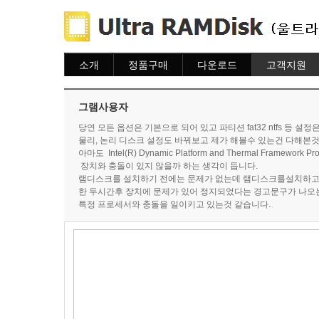
소개
정품구매
다운로드
고객지원
소개
주문하기
다운로드
도움말
주문조회
자주묻는질문
그램사용자
이용안내
질문하기
당연 모든 옵션은 기본으로 되어 있고 파티션 fat32 ntfs 등 설
물리, 논리 디스크 설정도 바꿔보고 제가 해볼수 있는건 다해본것
아마도 Intel(R) Dynamic Platform and Thermal Framework Proc
장치와 충돌이 있지 않을까 하는 생각이 듭니다.
램디스크를 설치하기 전에는 문제가 없는데 램디스크를설치하고
한 두시간후 장치에 문제가 있어 정지되었다는 경고문구가 나오
특정 프로세서와 충돌을 일이키고 있는것 같습니다.