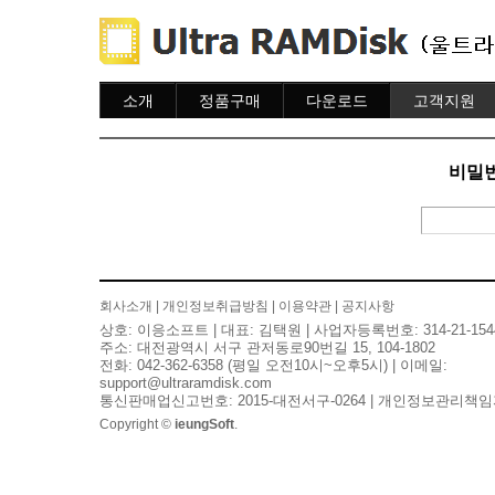
소개
정품구매
다운로드
고객지원
소개
주문하기
다운로드
도움말
주문조회
자주묻는질문
비밀번
이용안내
질문하기
회사소개
|
개인정보취급방침
|
이용약관
|
공지사항
상호: 이응소프트 | 대표: 김택원 | 사업자등록번호: 314-21-154
주소: 대전광역시 서구 관저동로90번길 15, 104-1802
전화: 042-362-6358 (평일 오전10시~오후5시) | 이메일:
support@ultraramdisk.com
통신판매업신고번호: 2015-대전서구-0264 | 개인정보관리책임
Copyright ©
ieungSoft
.