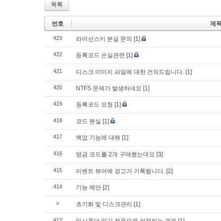
목록
번호
제
423
라이선스키 분실 문의
[1]
422
등록코드 손실관련
[1]
421
디스크 이미지 파일에 대한 건의드립니다.
[1]
420
NTFS 문제가 발생하네요
[1]
419
등록코드 요청
[1]
418
코드 분실
[1]
417
백업 기능에 대해
[1]
416
방금 코드를 2개 구매했는데요
[3]
415
이벤트 뷰어에 경고가 기록됩니다.
[2]
414
기능 제안
[2]
»
초기화 및 디스크관리
[1]
412