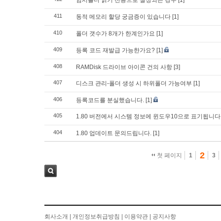
임시폴더 읽기 전용으로 설정되는 경우
[1]
411
동적 메모리 할당 궁금증이 있습니다
[1]
410
폴더 갯수가 8개가 한계인가요
[1]
409
등록 코드 재발급 가능한가요?
[1]
408
RAMDisk 드라이브 아이콘 건의 사항
[3]
407
디스크 관리-폴더 생성 시 하위폴더 가능여부
[1]
406
등록코드를 분실했습니다.
[1]
405
1.80 버전에서 시스템 정보에 윈도우10으로 표기됩니다
404
1.80 업데이트 문의드립니다.
[1]
2
첫 페이지
1
3
검색
회사소개
|
개인정보취급방침
|
이용약관
|
공지사항