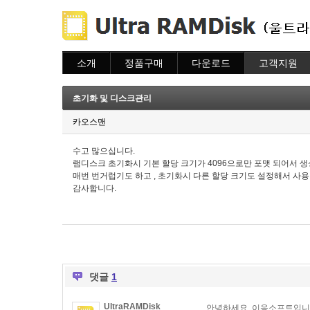
소개
정품구매
다운로드
고객지원
소개
주문하기
다운로드
도움말
주문조회
자주묻는질문
초기화 및 디스크관리
이용안내
질문하기
카오스맨
수고 많으십니다.
램디스크 초기화시 기본 할당 크기가 4096으로만 포맷 되어서 생
매번 번거럽기도 하고 , 초기화시 다른 할당 크기도 설정해서 사
감사합니다.
댓글
1
UltraRAMDisk
안녕하세요. 이응소프트입니