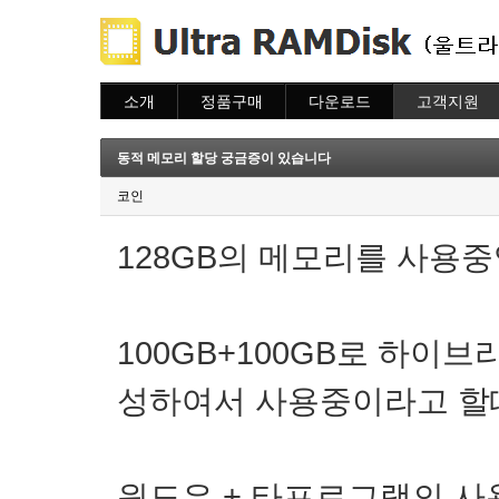
소개
정품구매
다운로드
고객지원
소개
주문하기
다운로드
도움말
주문조회
자주묻는질문
동적 메모리 할당 궁금증이 있습니다
이용안내
질문하기
코인
128GB의 메모리를 사용중
100GB+100GB로 하이
성하여서 사용중이라고 할
윈도우 + 타프로그램의 사