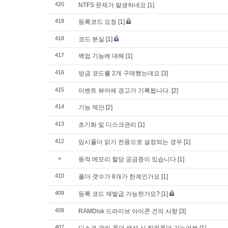
420
NTFS 문제가 발생하네요
[1]
419
등록코드 요청
[1]
418
코드 분실
[1]
417
백업 기능에 대해
[1]
416
방금 코드를 2개 구매했는데요
[3]
415
이벤트 뷰어에 경고가 기록됩니다.
[2]
414
기능 제안
[2]
413
초기화 및 디스크관리
[1]
412
임시폴더 읽기 전용으로 설정되는 경우
[1]
»
동적 메모리 할당 궁금증이 있습니다
[1]
410
폴더 갯수가 8개가 한계인가요
[1]
409
등록 코드 재발급 가능한가요?
[1]
408
RAMDisk 드라이브 아이콘 건의 사항
[3]
407