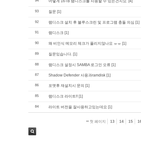
94
어떻게 16TB 램디스크를 사용할 수 있는건지요.
[4]
93
질문
[1]
92
램디스크 설치 후 블루스크린 및 프로그램 충돌 의심
[1]
91
램디스크
[1]
90
왜 비인식 메모리 체크가 풀리지않나요 ㅠㅠ
[1]
89
질문있습니다.
[1]
88
램디스크 설정시 SAMBA 로그인 오류
[1]
87
Shadow Defender 사용과ramdisk
[1]
86
포맷후 재설치시 문의
[1]
85
램디스크 라이트!!
[1]
84
라이트 버전을 잘사용하고있는데요
[1]
첫 페이지
13
14
15
1
검색