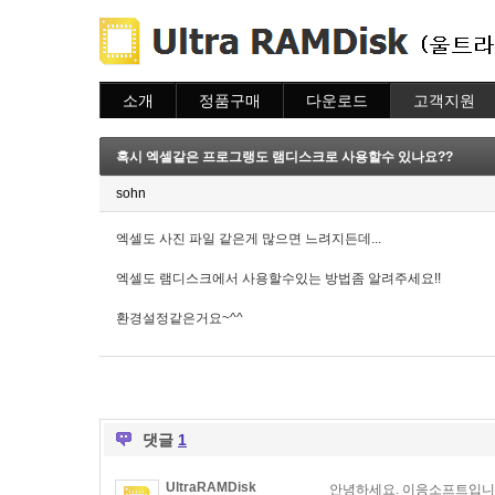
소개
정품구매
다운로드
고객지원
소개
주문하기
다운로드
도움말
주문조회
자주묻는질문
혹시 엑셀같은 프로그랭도 램디스크로 사용할수 있나요??
이용안내
질문하기
sohn
엑셀도 사진 파일 같은게 많으면 느려지든데...
엑셀도 램디스크에서 사용할수있는 방법좀 알려주세요!!
환경설정같은거요~^^
댓글
1
UltraRAMDisk
안녕하세요. 이응소프트입니