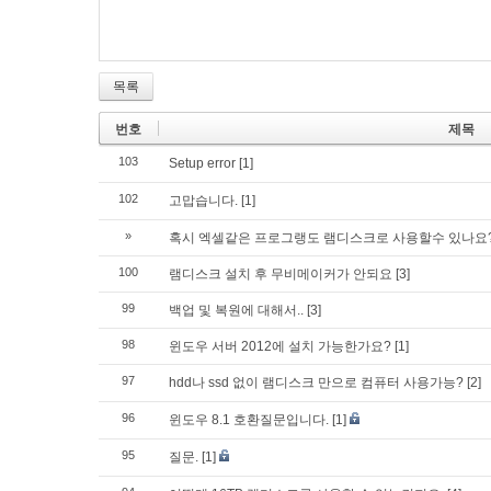
목록
번호
제목
103
Setup error
[1]
102
고맙습니다.
[1]
»
혹시 엑셀같은 프로그랭도 램디스크로 사용할수 있나요
100
램디스크 설치 후 무비메이커가 안되요
[3]
99
백업 및 복원에 대해서..
[3]
98
윈도우 서버 2012에 설치 가능한가요?
[1]
97
hdd나 ssd 없이 램디스크 만으로 컴퓨터 사용가능?
[2]
96
윈도우 8.1 호환질문입니다.
[1]
95
질문.
[1]