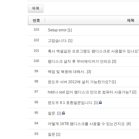
목록
번호
제목
103
Setup error
[1]
102
고맙습니다.
[1]
101
혹시 엑셀같은 프로그랭도 램디스크로 사용할수 있나요
100
램디스크 설치 후 무비메이커가 안되요
[3]
99
백업 및 복원에 대해서..
[3]
98
윈도우 서버 2012에 설치 가능한가요?
[1]
97
hdd나 ssd 없이 램디스크 만으로 컴퓨터 사용가능?
[2]
96
윈도우 8.1 호환질문입니다.
[1]
95
질문.
[1]
94
어떻게 16TB 램디스크를 사용할 수 있는건지요.
[4]
93
질문
[1]