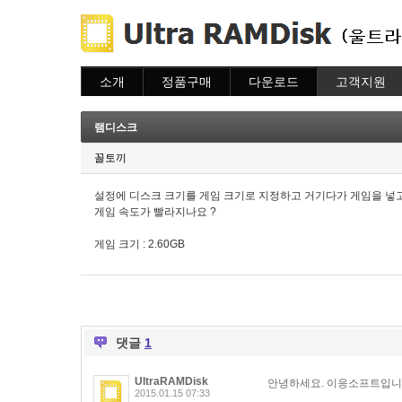
소개
정품구매
다운로드
고객지원
소개
주문하기
다운로드
도움말
주문조회
자주묻는질문
램디스크
이용안내
질문하기
꼴토끼
설정에 디스크 크기를 게임 크기로 지정하고 거기다가 게임을 넣고
게임 속도가 빨라지나요 ?
게임 크기 : 2.60GB
댓글
1
UltraRAMDisk
안녕하세요. 이응소프트입니
2015.01.15 07:33