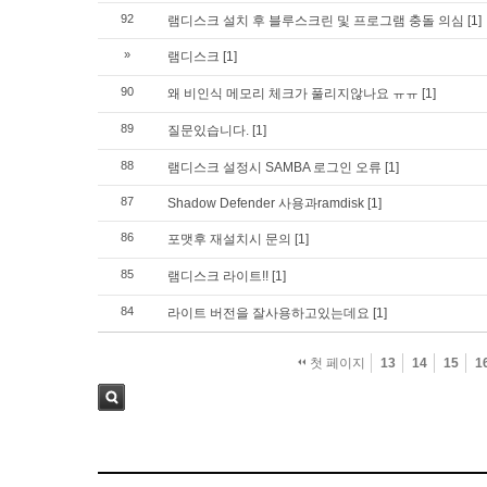
92
램디스크 설치 후 블루스크린 및 프로그램 충돌 의심
[1]
»
램디스크
[1]
90
왜 비인식 메모리 체크가 풀리지않나요 ㅠㅠ
[1]
89
질문있습니다.
[1]
88
램디스크 설정시 SAMBA 로그인 오류
[1]
87
Shadow Defender 사용과ramdisk
[1]
86
포맷후 재설치시 문의
[1]
85
램디스크 라이트!!
[1]
84
라이트 버전을 잘사용하고있는데요
[1]
첫 페이지
13
14
15
1
검색