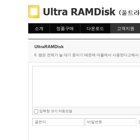
소개
정품구매
다운로드
고객지원
소개
주문하기
다운로드
도움말
주문조회
자주묻는질문
UltraRAMDisk
이용안내
질문하기
6. 램은 전체가 늘 대기 중이기 때문에 어플에서 사용한다고해서
입력창 크기 자동조절
글쓴이
비밀번호