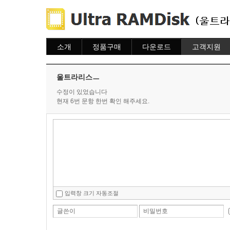
소개
정품구매
다운로드
고객지원
소개
주문하기
다운로드
도움말
주문조회
자주묻는질문
울트라리스ㅡ
이용안내
질문하기
수정이 있었습니다
현재 6번 문항 한번 확인 해주세요.
입력창 크기 자동조절
글쓴이
비밀번호