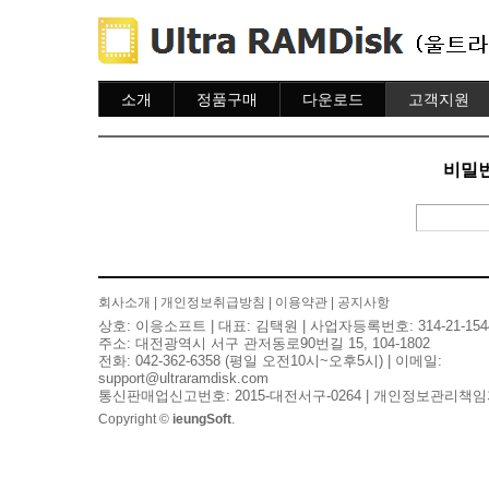
소개
정품구매
다운로드
고객지원
소개
주문하기
다운로드
도움말
주문조회
자주묻는질문
비밀번
이용안내
질문하기
회사소개
|
개인정보취급방침
|
이용약관
|
공지사항
상호: 이응소프트 | 대표: 김택원 | 사업자등록번호: 314-21-154
주소: 대전광역시 서구 관저동로90번길 15, 104-1802
전화: 042-362-6358 (평일 오전10시~오후5시) | 이메일:
support@ultraramdisk.com
통신판매업신고번호: 2015-대전서구-0264 | 개인정보관리책임
Copyright ©
ieungSoft
.