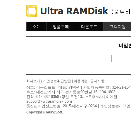
소개
정품구매
다운로드
고객지원
소개
주문하기
다운로드
도움말
주문조회
자주묻는질문
비밀번
이용안내
질문하기
회사소개
|
개인정보취급방침
|
이용약관
|
공지사항
상호: 이응소프트 | 대표: 김택원 | 사업자등록번호: 314-21-154
주소: 대전광역시 서구 관저동로90번길 15, 104-1802
전화: 042-362-6358 (평일 오전10시~오후5시) | 이메일:
support@ultraramdisk.com
통신판매업신고번호: 2015-대전서구-0264 | 개인정보관리책임
Copyright ©
ieungSoft
.