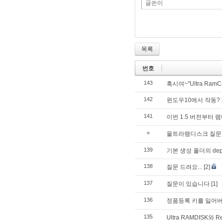
글쓴이
목록
번호
143
혹시여~"Ultra Ram
142
윈도우10에서 작동?
141
이번 1.5 버전부터
»
울트라램디스크 질문
139
기본 생성 폴더의 de
138
질문 드려요...
[2]
137
질문이 있습니다
[1]
136
정품등록 키를 잃어
135
Ultra RAMDISK와 R