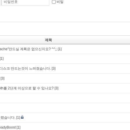
비밀번호
비밀
제목
Cache"만드실 계획은 없으신지요? ^^;;
[1]
[1]
 램디스크 만드는것이 느려졌습니다.
[3]
[3]
pth를 2단계 이상으로 할 수 있나요?
[3]
버렸습니다.
[1]
eadyBoost
[1]