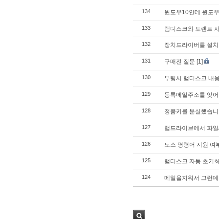
134
윈도우10인데 윈도우
133
램디스크와 토렌트 
132
장치드라이버를 설치할
131
구매전 질문
[1]
130
부팅시 램디스크 내용
129
등록메일주소를 잊어
128
정품키를 분실했습니다;
127
램드라이브에서 파일/
126
도스 명령어 지원 여부
125
램디스크 자동 초기
124
메일을지워서 그런데