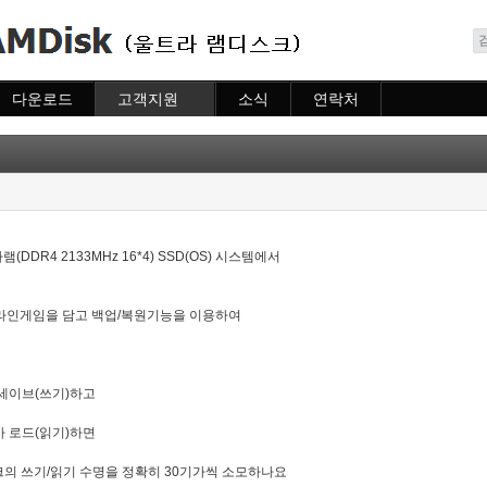
메뉴 건너뛰기
다운로드
고객지원
소식
연락처
다운로드
도움말
소식
연락처
자주묻는질문
질문하기
DR4 2133MHz 16*4) SSD(OS) 시스템에서
온라인게임을 담고 백업/복원기능을 이용하여
 세이브(쓰기)하고
가 로드(읽기)하면
크의
쓰기/읽기 수명을 정확히 30기가씩 소모하나요