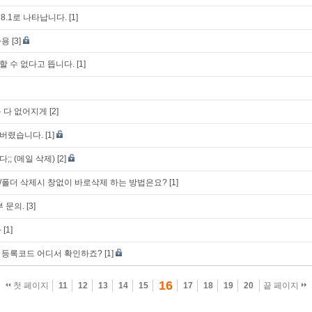
8.1로 나타납니다.
[1]
사용
[3]
 수 없다고 뜹니다.
[1]
 다 없어지게
[2]
버렸습니다.
[1]
; (메일 삭제)
[2]
폴더 삭제시 창없이 바로삭제 하는 방법은요?
[1]
 문의.
[3]
화
[1]
 등록코드 어디서 확인하죠?
[1]
16
첫 페이지
11
12
13
14
15
17
18
19
20
끝 페이지