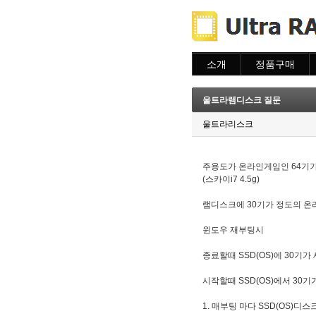
소개
정품구매
소개
주문하기
주문조회
울트라램디스크 질문
이용안내
울트라리스크
주용도가 온라인게임인 64기가램(D
(스카이i7 4.5g)
램디스크에 30기가 정도의 
윈도우 재부팅시
종료할때 SSD
(OS)
에 30기가
시작할때 SSD
(OS)
에서 30기
1. 매부팅 마다 SSD
(OS)디스