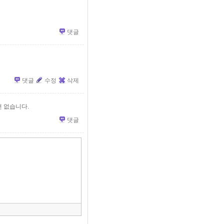
댓글
댓글
수정
삭제
건 없습니다.
댓글
»
편
집
도
구
모
음
건
너
뛰