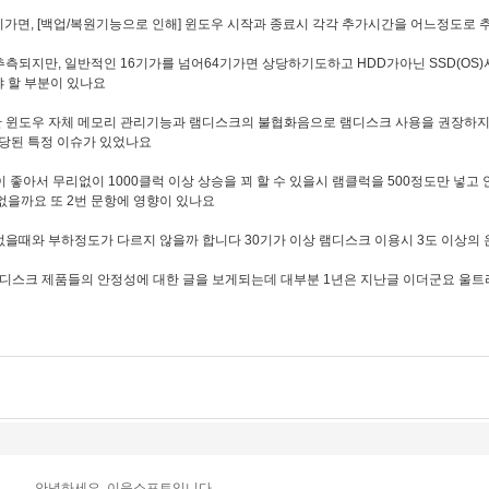
기가면, [백업/복원기능으로 인해] 윈도우 시작과 종료시 각각 추가시간을 어느정도로 
 추측되지만, 일반적인 16기가를 넘어64기가면 상당하기도하고 HDD가아닌 SSD(OS
 할 부분이 있나요
만 윈도우 자체 메모리 관리기능과 램디스크의 불협화음으로 램디스크 사용을 권장하
해당된 특정 이슈가 있었나요
율이 좋아서 무리없이 1000클럭 이상 상승을 꾀 할 수 있을시 램클럭을 500정도만 넣
없을까요 또 2번 문항에 영향이 있나요
 없을때와 부하정도가 다르지 않을까 합니다 30기가 이상 램디스크 이용시 3도 이상의
러 램디스크 제품들의 안정성에 대한 글을 보게되는데 대부분 1년은 지난글 이더군요 울
안녕하세요. 이응소프트입니다.