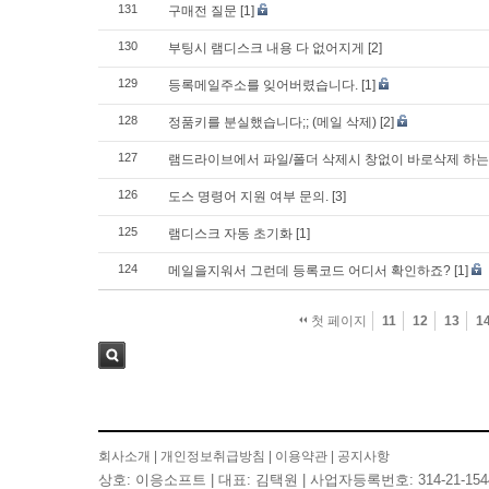
131
구매전 질문
[1]
130
부팅시 램디스크 내용 다 없어지게
[2]
129
등록메일주소를 잊어버렸습니다.
[1]
128
정품키를 분실했습니다;; (메일 삭제)
[2]
127
램드라이브에서 파일/폴더 삭제시 창없이 바로삭제 하는
126
도스 명령어 지원 여부 문의.
[3]
125
램디스크 자동 초기화
[1]
124
메일을지워서 그런데 등록코드 어디서 확인하죠?
[1]
첫 페이지
11
12
13
1
검색
회사소개
|
개인정보취급방침
|
이용약관
|
공지사항
상호: 이응소프트 | 대표: 김택원 | 사업자등록번호: 314-21-154