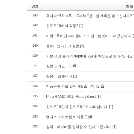
번호
제목
143
혹시여~"Ultra RamCache"만드실 계획은 없으신지요? ^^
142
윈도우10에서 작동?
[1]
141
이번 1.5 버전부터 램디스크 만드는것이 느려졌습니다.
140
울트라램디스크 질문
[3]
139
기본 생성 폴더의 depth를 2단계 이상으로 할 수 있나요
»
질문 드려요...
[2]
137
질문이 있습니다
[1]
136
정품등록 키를 잃어버렸습니다.
[1]
135
Ultra RAMDISK와 ReadyBoost
[1]
134
윈도우10인데 윈도우8.1로 나타납니다.
[1]
133
램디스크와 토렌트 사용
[3]
132
장치드라이버를 설치할 수 없다고 뜹니다.
[1]