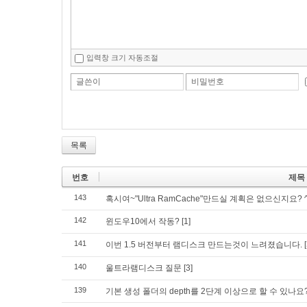
입력창 크기 자동조절
글쓴이
비밀번호
목록
번호
제목
143
혹시여~"Ultra RamCache"만드실 계획은 없으신지요? ^^
142
윈도우10에서 작동?
[1]
141
이번 1.5 버전부터 램디스크 만드는것이 느려졌습니다.
140
울트라램디스크 질문
[3]
139
기본 생성 폴더의 depth를 2단계 이상으로 할 수 있나요