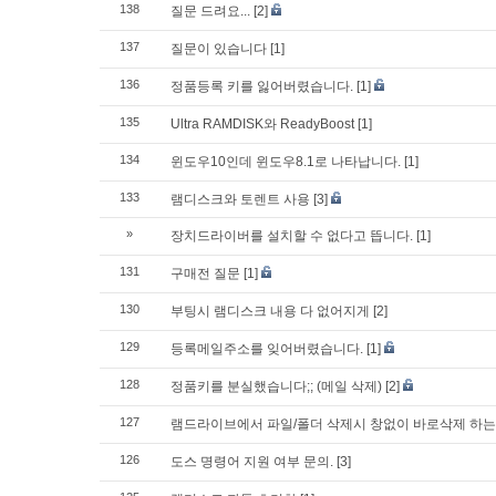
138
질문 드려요...
[2]
137
질문이 있습니다
[1]
136
정품등록 키를 잃어버렸습니다.
[1]
135
Ultra RAMDISK와 ReadyBoost
[1]
134
윈도우10인데 윈도우8.1로 나타납니다.
[1]
133
램디스크와 토렌트 사용
[3]
»
장치드라이버를 설치할 수 없다고 뜹니다.
[1]
131
구매전 질문
[1]
130
부팅시 램디스크 내용 다 없어지게
[2]
129
등록메일주소를 잊어버렸습니다.
[1]
128
정품키를 분실했습니다;; (메일 삭제)
[2]
127
램드라이브에서 파일/폴더 삭제시 창없이 바로삭제 하는
126
도스 명령어 지원 여부 문의.
[3]