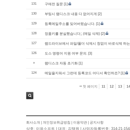
131
구매전 질문
[1]
130
부팅시 램디스크 내용 다 없어지게
[2]
129
등록메일주소를 잊어버렸습니다.
[1]
128
정품키를 분실했습니다;; (메일 삭제)
[2]
127
램드라이브에서 파일/폴더 삭제시 창없이 바로삭제 하는
126
도스 명령어 지원 여부 문의.
[3]
»
램디스크 자동 초기화
[1]
124
메일을지워서 그런데 등록코드 어디서 확인하죠?
[1]
첫 페이지
11
12
13
1
검색
회사소개
|
개인정보취급방침
|
이용약관
|
공지사항
상호: 이응소프트 | 대표: 김택원 | 사업자등록번호: 314-21-154