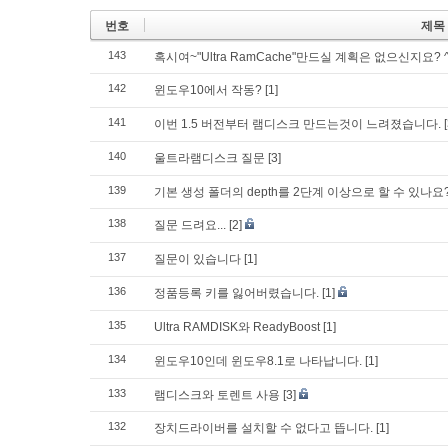
번호
제목
143
혹시여~"Ultra RamCache"만드실 계획은 없으신지요? ^^
142
윈도우10에서 작동?
[1]
141
이번 1.5 버전부터 램디스크 만드는것이 느려졌습니다.
140
울트라램디스크 질문
[3]
139
기본 생성 폴더의 depth를 2단계 이상으로 할 수 있나요
138
질문 드려요...
[2]
137
질문이 있습니다
[1]
136
정품등록 키를 잃어버렸습니다.
[1]
135
Ultra RAMDISK와 ReadyBoost
[1]
134
윈도우10인데 윈도우8.1로 나타납니다.
[1]
133
램디스크와 토렌트 사용
[3]
132
장치드라이버를 설치할 수 없다고 뜹니다.
[1]