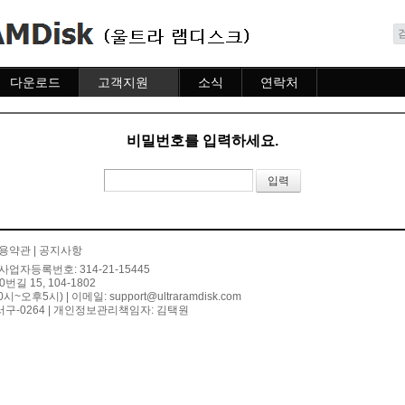
메뉴 건너뛰기
다운로드
고객지원
소식
연락처
다운로드
도움말
소식
연락처
자주묻는질문
비밀번호를 입력하세요.
질문하기
용약관
|
공지사항
사업자등록번호: 314-21-15445
 15, 104-1802
10시~오후5시) | 이메일:
support@ultraramdisk.com
구-0264 | 개인정보관리책임자: 김택원