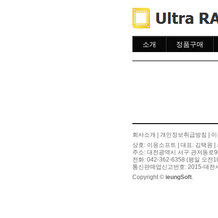
소개
정품구매
소개
주문하기
주문조회
이용안내
회사소개
|
개인정보취급방침
|
이
상호: 이응소프트 | 대표: 김택원 | 
주소: 대전광역시 서구 관저동로90번길
전화: 042-362-6358 (평일 오전
통신판매업신고번호: 2015-대전서
Copyright ©
ieungSoft
.