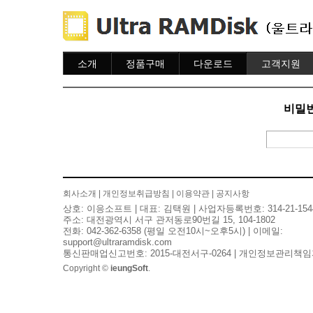
소개
정품구매
다운로드
고객지원
소개
주문하기
다운로드
도움말
주문조회
자주묻는질문
비밀번
이용안내
질문하기
회사소개
|
개인정보취급방침
|
이용약관
|
공지사항
상호: 이응소프트 | 대표: 김택원 | 사업자등록번호: 314-21-154
주소: 대전광역시 서구 관저동로90번길 15, 104-1802
전화: 042-362-6358 (평일 오전10시~오후5시) | 이메일:
support@ultraramdisk.com
통신판매업신고번호: 2015-대전서구-0264 | 개인정보관리책임
Copyright ©
ieungSoft
.