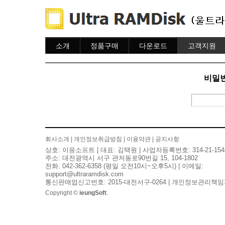
소개
정품구매
다운로드
고객지원
소개
주문하기
다운로드
도움말
주문조회
자주묻는질문
비밀번
이용안내
질문하기
회사소개
|
개인정보취급방침
|
이용약관
|
공지사항
상호: 이응소프트 | 대표: 김택원 | 사업자등록번호: 314-21-154
주소: 대전광역시 서구 관저동로90번길 15, 104-1802
전화: 042-362-6358 (평일 오전10시~오후5시) | 이메일:
support@ultraramdisk.com
통신판매업신고번호: 2015-대전서구-0264 | 개인정보관리책임
Copyright ©
ieungSoft
.