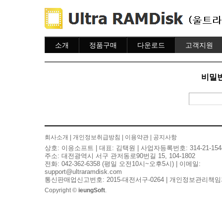
소개
정품구매
다운로드
고객지원
소개
주문하기
다운로드
도움말
주문조회
자주묻는질문
비밀번
이용안내
질문하기
회사소개
|
개인정보취급방침
|
이용약관
|
공지사항
상호: 이응소프트 | 대표: 김택원 | 사업자등록번호: 314-21-154
주소: 대전광역시 서구 관저동로90번길 15, 104-1802
전화: 042-362-6358 (평일 오전10시~오후5시) | 이메일:
support@ultraramdisk.com
통신판매업신고번호: 2015-대전서구-0264 | 개인정보관리책임
Copyright ©
ieungSoft
.