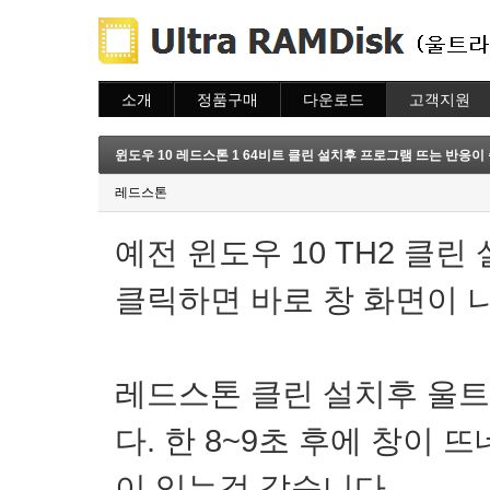
소개
정품구매
다운로드
고객지원
소개
주문하기
다운로드
도움말
주문조회
자주묻는질문
윈도우 10 레드스톤 1 64비트 클린 설치후 프로그램 뜨는 반응이
이용안내
질문하기
레드스톤
예전 윈도우 10 TH2 클린
클릭하면 바로 창 화면이 
레드스톤 클린 설치후 울
다. 한 8~9초 후에 창이 
이 있는것 같습니다.