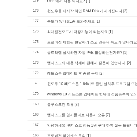
179
UEFI에서 사용 되나요?
[1]
178
윈도우를 재시작 하면 RAM Disk가 사라집니다
[2]
177
속도가 않나요..좀 도와주새요
[1]
176
최대절전모드시 저장기능이 되는지요
[1]
175
프로버전 체험판 한달짜리 쓰고 잇는대 속도가 않나와요
174
울트라램 설치하면 자동 PAE 활성하는건가요?
[1]
173
램디스크의 내용 삭제에 관해서 질문이 있습니다.
[2]
172
레드스톤 업데이트 후 종료 문제
[2]
»
윈도우 10 레드스톤 1 64비트 클린 설치후 프로그램 뜨
170
windows 10 레드스톤 업데이트 한뒤에 정품등록이 안
169
블루스크린 오류
[3]
168
램디스크를 임시폴더로 사용시 오류
[7]
167
안녕하세요. 램디스크 정품 1년 구매 하여 질문 드립니
166
프로버전 라이센스 문의
[1]