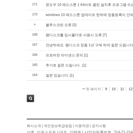
171
윈도우 10 레드스톤 1 64비트 클린 설치후 프로그램 뜨
170
windows 10 레드스톤 업데이트 한뒤에 정품등록이 안
»
블루스크린 오류
[3]
168
램디스크를 임시폴더로 사용시 오류
[7]
167
안녕하세요. 램디스크 정품 1년 구매 하여 질문 드립니
166
프로버전 라이센스 문의
[1]
165
추가로 질문 드립니다..
[1]
164
질문 있습니다.
[1]
첫 페이지
9
10
11
12
검색
회사소개
|
개인정보취급방침
|
이용약관
|
공지사항
상호: 이응소프트 | 대표: 김택원 | 사업자등록번호: 314-21-154