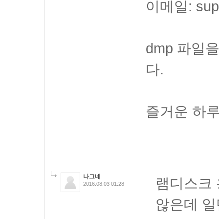
이메일: supp
dmp 파일
다.
즐거운 하루
나그네
램디스크 
2016.08.03 01:28
않은데 일