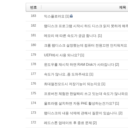
번호
제목
183
익스플로러요
[1]
182
램디스크 프로그램 시작시 하드 디스크 읽지 못하게 해
181
메모리 애 따른 속도가 궁금 함니다.
[1]
180
크롬 램디스크 설정했는데 컴퓨터 전원끄면 안지워져요
179
UEFI에서 사용 되나요?
[1]
178
윈도우를 재시작 하면 RAM Disk가 사라집니다
[2]
177
속도가 않나요..좀 도와주새요
[1]
176
최대절전모드시 저장기능이 되는지요
[1]
175
프로버전 체험판 한달짜리 쓰고 잇는대 속도가 않나와요
174
울트라램 설치하면 자동 PAE 활성하는건가요?
[1]
173
램디스크의 내용 삭제에 관해서 질문이 있습니다.
[2]
172
레드스톤 업데이트 후 종료 문제
[2]