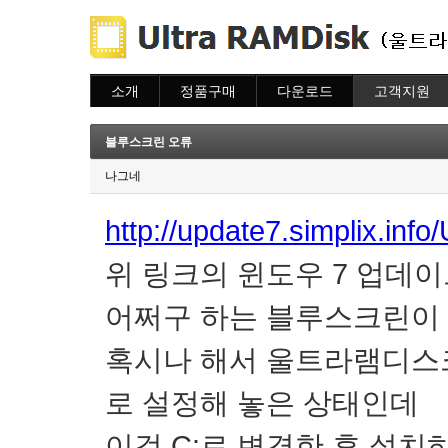
소개
정품구매
다운로드
고객지원
소개
주문하기
다운로드
도움말
주문조회
자주묻는질문
블루스크린 오류
이용안내
질문하기
나그네
http://update7.simplix.in
위 링크의 윈도우 7 업데
어쩌구 하는 블루스크린이
혹시나 해서 울트라램디스크
로 설정해 놓은 상태인데
이걸 C:로 변경한 후 설