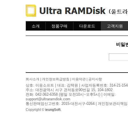
소개
정품구매
다운로드
고객지원
소개
주문하기
다운로드
도움말
주문조회
자주묻는질문
비밀번
이용안내
질문하기
회사소개
|
개인정보취급방침
|
이용약관
|
공지사항
상호: 이응소프트 | 대표: 김택원 | 사업자등록번호: 314-21-154
주소: 대전광역시 서구 관저동로90번길 15, 104-1802
전화: 042-362-6358 (평일 오전10시~오후5시) | 이메일:
support@ultraramdisk.com
통신판매업신고번호: 2015-대전서구-0264 | 개인정보관리책임
Copyright ©
ieungSoft
.