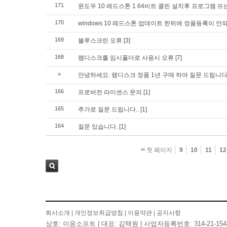
171
윈도우 10 레드스톤 1 64비트 클린 설치후 프로그램 뜨
170
windows 10 레드스톤 업데이트 한뒤에 정품등록이 안
169
블루스크린 오류
[3]
168
램디스크를 임시폴더로 사용시 오류
[7]
»
안녕하세요. 램디스크 정품 1년 구매 하여 질문 드립니
166
프로버전 라이센스 문의
[1]
165
추가로 질문 드립니다..
[1]
164
질문 있습니다.
[1]
첫 페이지
9
10
11
12
검색
회사소개
|
개인정보취급방침
|
이용약관
|
공지사항
상호: 이응소프트 | 대표: 김택원 | 사업자등록번호: 314-21-154