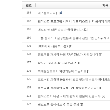
번호
제목
183
익스플로러요
[1]
182
램디스크 프로그램 시작시 하드 디스크 읽지 못하게 해
181
메모리 애 따른 속도가 궁금 함니다.
[1]
180
크롬 램디스크 설정했는데 컴퓨터 전원끄면 안지워져요
179
UEFI에서 사용 되나요?
[1]
178
윈도우를 재시작 하면 RAM Disk가 사라집니다
[2]
177
속도가 않나요..좀 도와주새요
[1]
176
최대절전모드시 저장기능이 되는지요
[1]
175
프로버전 체험판 한달짜리 쓰고 잇는대 속도가 않나와요
174
울트라램 설치하면 자동 PAE 활성하는건가요?
[1]
173
램디스크의 내용 삭제에 관해서 질문이 있습니다.
[2]
172
레드스톤 업데이트 후 종료 문제
[2]