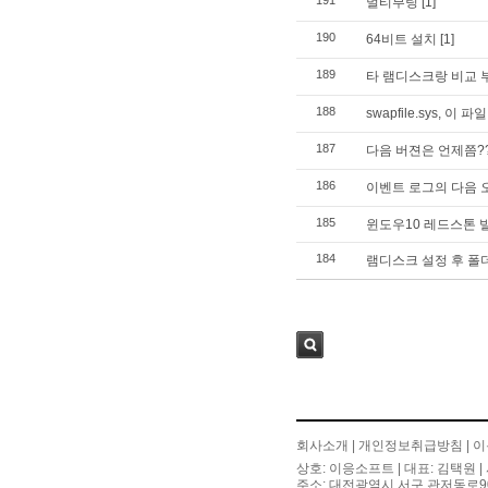
191
멀티부팅
[1]
190
64비트 설치
[1]
189
타 램디스크랑 비교 
188
swapfile.sys, 이 
187
다음 버젼은 언제쯤?
186
이벤트 로그의 다음 
185
윈도우10 레드스톤 빌
184
램디스크 설정 후 폴
검색
회사소개
|
개인정보취급방침
|
이
상호: 이응소프트 | 대표: 김택원 | 
주소: 대전광역시 서구 관저동로90번길