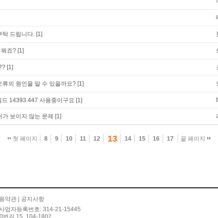
부탁 드립니다.
[1]
파일 뭐죠?
[1]
??
[1]
오류의 원인을 알 수 있을까요?
[1]
드 14393.447 사용중이구요
[1]
더가 보이지 않는 문제
[1]
13
첫 페이지
8
9
10
11
12
14
15
16
17
끝 페이지
용약관
|
공지사항
사업자등록번호: 314-21-15445
 15, 104-1802