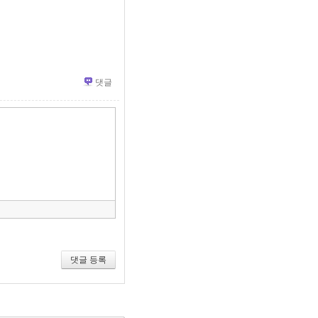
댓글
»
편
집
도
구
모
음
건
너
뛰
기
댓글 등록