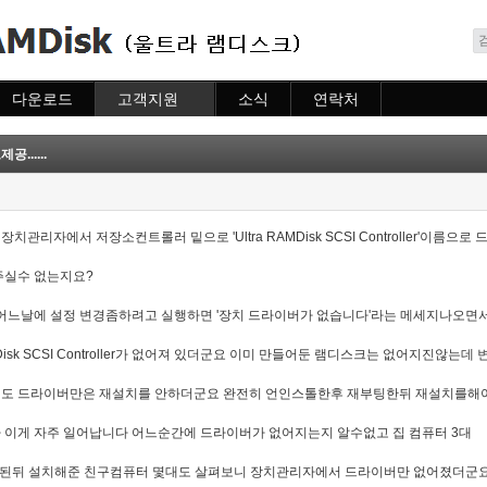
메뉴 건너뛰기
다운로드
고객지원
소식
연락처
다운로드
도움말
소식
연락처
자주묻는질문
.....
질문하기
치관리자에서 저장소컨트롤러 밑으로 'Ultra RAMDisk SCSI Controller'이름으
주실수 없는지요?
 어느날에 설정 변경좀하려고 실행하면 '장치 드라이버가 없습니다'라는 메세지나오면
Disk SCSI Controller가 없어져 있더군요 이미 만들어둔 램디스크는 없어지진않는
도 드라이버만은 재설치를 안하더군요 완전히 언인스톨한후 재부팅한뒤 재설치를해
 이게 자주 일어납니다 어느순간에 드라이버가 없어지는지 알수없고 집 컴퓨터 3대
게된뒤 설치해준 친구컴퓨터 몇대도 살펴보니 장치관리자에서 드라이버만 없어졌더군