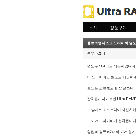
소개
정품구매
소개
주문하기
주문조회
울트라램디스크 드라이버 별도제공.
이용안내
星間나그네
윈도우7 64비트 사용자입니다 장
이 드라이버만 별도로 제공해
원인은 모르겠고 한참 잘쓰다
장치관리자가보면 Ultra RAM
그상태로 소프트웨어 재설치해
그제야 드라이버가 설치됩니다
형집의 컴퓨터2대와 이거 알