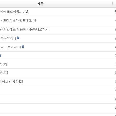
제목
 별도제공......
[1]
 Z 드라이브가 안뜨네요
[1]
울) 게임에도 적용이 가능하나요?
[2]
송하나요?
[1]
료라고 뜹니다
[1]
의.
[2]
요.
[1]
정 메모리 복원
[1]