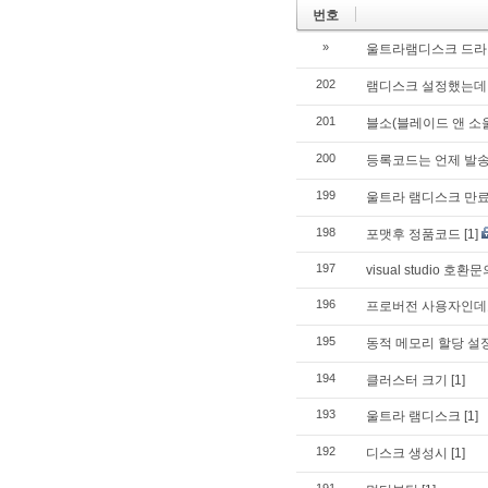
번호
»
울트라램디스크 드라이버
202
램디스크 설정했는데
201
블소(블레이드 앤 소
200
등록코드는 언제 발
199
울트라 램디스크 만
198
포맷후 정품코드
[1]
197
visual studio 호환문
196
프로버전 사용자인데
195
동적 메모리 할당 설
194
클러스터 크기
[1]
193
울트라 램디스크
[1]
192
디스크 생성시
[1]