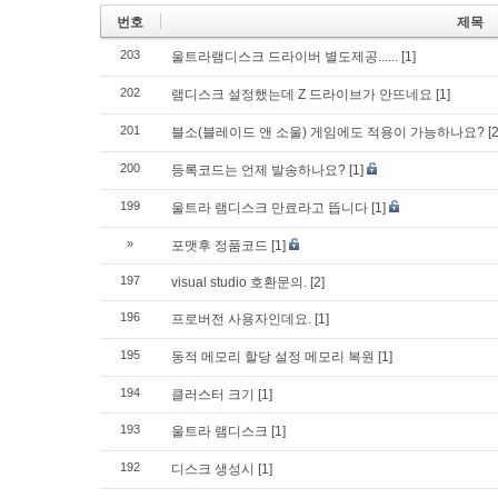
번호
제목
203
울트라램디스크 드라이버 별도제공......
[1]
202
램디스크 설정했는데 Z 드라이브가 안뜨네요
[1]
201
블소(블레이드 앤 소울) 게임에도 적용이 가능하나요?
[2
200
등록코드는 언제 발송하나요?
[1]
199
울트라 램디스크 만료라고 뜹니다
[1]
»
포맷후 정품코드
[1]
197
visual studio 호환문의.
[2]
196
프로버전 사용자인데요.
[1]
195
동적 메모리 할당 설정 메모리 복원
[1]
194
클러스터 크기
[1]
193
울트라 램디스크
[1]
192
디스크 생성시
[1]