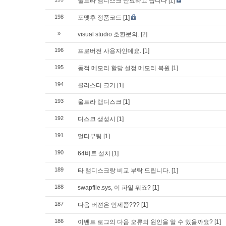
울트라 램디스크 만료라고 뜹니다
[1]
198
포맷후 정품코드
[1]
»
visual studio 호환문의.
[2]
196
프로버전 사용자인데요.
[1]
195
동적 메모리 할당 설정 메모리 복원
[1]
194
클러스터 크기
[1]
193
울트라 램디스크
[1]
192
디스크 생성시
[1]
191
멀티부팅
[1]
190
64비트 설치
[1]
189
타 램디스크랑 비교 부탁 드립니다.
[1]
188
swapfile.sys, 이 파일 뭐죠?
[1]
187
다음 버젼은 언제쯤???
[1]
186
이벤트 로그의 다음 오류의 원인을 알 수 있을까요?
[1]