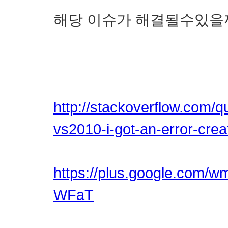
해당 이슈가 해결될수있을
http://stackoverflow.com/
vs2010-i-got-an-error-crea
https://plus.google.com/
WFaT