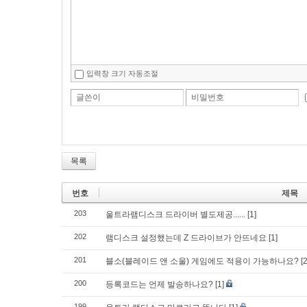
입력창 크기 자동조절
글쓴이
비밀번호
목록
번호
제목
203
울트라램디스크 드라이버 별도제공......
[1]
202
램디스크 설정했는데 Z 드라이브가 안뜨네요
[1]
201
블소(블레이드 앤 소울) 게임에도 적용이 가능하나요?
[2
200
등록코드는 언제 발송하나요?
[1]
199