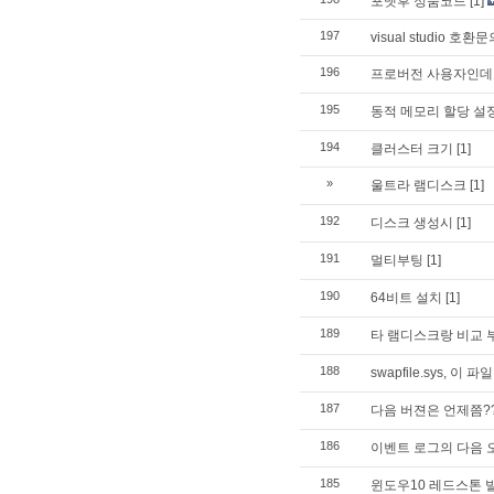
포맷후 정품코드
[1]
197
visual studio 호환문
196
프로버전 사용자인데
195
동적 메모리 할당 설
194
클러스터 크기
[1]
»
울트라 램디스크
[1]
192
디스크 생성시
[1]
191
멀티부팅
[1]
190
64비트 설치
[1]
189
타 램디스크랑 비교 
188
swapfile.sys, 이 
187
다음 버젼은 언제쯤?
186
이벤트 로그의 다음 
185
윈도우10 레드스톤 빌