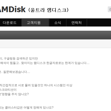
메뉴 건너뛰기
다운로드
고객지원
소식
연락처
다운로드
도움말
소식
연락처
자주묻는질문
질문하기
티, 구글링등 검색하곤 있지만
석이 힘들고.. 찾아지는 램디스크 한글자료로는 한계가 있습니다....
..
질문해보겠습니다....
직간접적으로 서로 물려 있을것인 하나의 시스템인 이상
램디스크파티션이
로'영향을 주지 않나요?
되는 클러스터값은 어떻게 정해져 있나요?