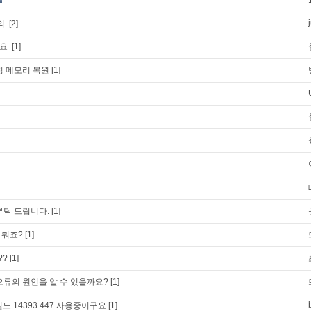
의.
[2]
요.
[1]
정 메모리 복원
[1]
부탁 드립니다.
[1]
파일 뭐죠?
[1]
??
[1]
오류의 원인을 알 수 있을까요?
[1]
드 14393.447 사용중이구요
[1]