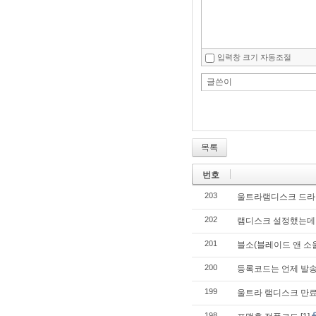
입력창 크기 자동조절
글쓴이
목록
번호
203
울트라램디스크 드라이버
202
램디스크 설정했는데
201
블소(블레이드 앤 소
200
등록코드는 언제 발
199
울트라 램디스크 만
198