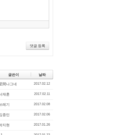
구
모
음
건
너
뛰
기
댓글 등록
글쓴이
날짜
2017.02.12
星間나그네
2017.02.11
서재훈
2017.02.08
쓰레기
2017.02.06
김종민
2017.01.26
박지현
2017.01.22