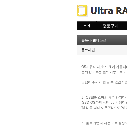
소개
정품구매
소개
주문하기
주문조회
울트라 램디스크
이용안내
울트라맨
OS커뮤니티, 하드웨어 커뮤니
문외한으로선 번역기능으로도 해
응답해주시기 힘들 수 있겠지만
1. OS
클러스터와 무관하지만
SSD-OS파티션과 ddr4-
'체감'을 떠나 이론?적으로
'서
2.
울트라램디
자동으로 설정