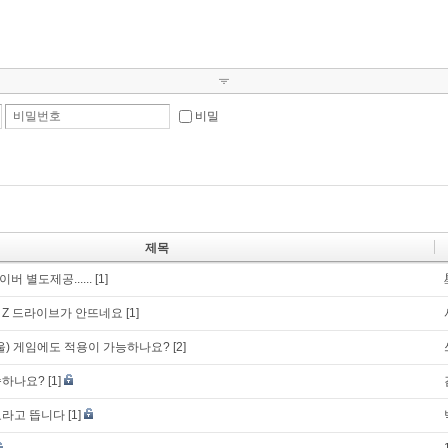
비밀번호
비밀
제목
 별도제공......
[1]
 Z 드라이브가 안뜨네요
[1]
울) 게임에도 적용이 가능하나요?
[2]
송하나요?
[1]
료라고 뜹니다
[1]