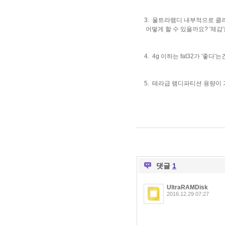
3. 울트라램디 내부적으로 클
어떻게 할 수 있을까요?
'체감
4. 4g 이하는 fat32
가 '좋다'
5. 테라급 램디파티션 용량이
댓글
1
UltraRAMDisk
2016.12.29 07:27