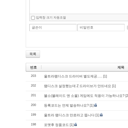
입력창 크기 자동조절
글쓴이
비밀번호
목록
번호
제목
203
울트라램디스크 드라이버 별도제공......
[1]
202
램디스크 설정했는데 Z 드라이브가 안뜨네요
[1]
201
블소(블레이드 앤 소울) 게임에도 적용이 가능하나요?
[2
200
등록코드는 언제 발송하나요?
[1]
199
울트라 램디스크 만료라고 뜹니다
[1]
198
포맷후 정품코드
[1]