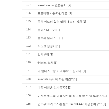
197
visual studio 호환문의.
[2]
196
프로버전 사용자인데요.
[1]
195
동적 메모리 할당 설정 메모리 복원
[1]
194
클러스터 크기
[1]
193
울트라 램디스크
[1]
192
디스크 생성시
[1]
191
멀티부팅
[1]
190
64비트 설치
[1]
»
타 램디스크랑 비교 부탁 드립니다.
[1]
188
swapfile.sys, 이 파일 뭐죠?
[1]
187
다음 버젼은 언제쯤???
[1]
186
이벤트 로그의 다음 오류의 원인을 알 수 있을까요?
[1]
185
윈도우10 레드스톤 빌드 14393.447 사용중이구요
[1]