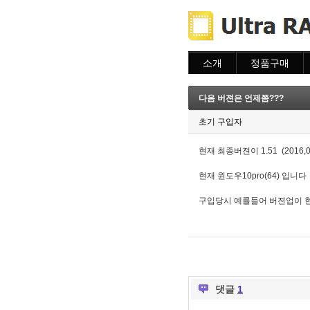
소개
정품구매
소개
주문하기
주문조회
다음 버젼은 언제쯤???
이용안내
초기 구입자
현재 최종버젼이 1.51 (201
현재 윈도우10pro(64) 
구입당시 예를들어 버젼업이 현재
댓글
1