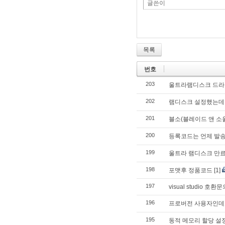
글쓴이
목록
번호
203
울트라램디스크 드라이버
202
램디스크 설정했는데
201
블소(블레이드 앤 소
200
등록코드는 언제 발
199
울트라 램디스크 만
198
포맷후 정품코드
[1]
197
visual studio 호환문
196
프로버전 사용자인데
195
동적 메모리 할당 설