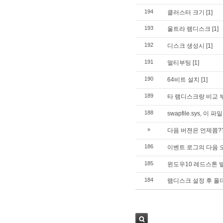
194
클러스터 크기
[1]
193
울트라 램디스크
[1]
192
디스크 생성시
[1]
191
멀티부팅
[1]
190
64비트 설치
[1]
189
타 램디스크랑 비교 
188
swapfile.sys, 이 
»
다음 버젼은 언제쯤?
186
이벤트 로그의 다음 
185
윈도우10 레드스톤 빌
184
램디스크 설정 후 폴