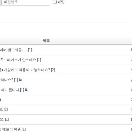
비밀번호
비밀
제목
 별도제공......
[1]
 Z 드라이브가 안뜨네요
[1]
울) 게임에도 적용이 가능하나요?
[2]
송하나요?
[1]
료라고 뜹니다
[1]
의.
[2]
요.
[1]
정 메모리 복원
[1]