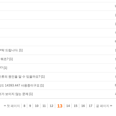
부탁 드립니다.
[1]
파일 뭐죠?
[1]
??
[1]
오류의 원인을 알 수 있을까요?
[1]
드 14393.447 사용중이구요
[1]
더가 보이지 않는 문제
[1]
13
첫 페이지
8
9
10
11
12
14
15
16
17
끝 페이지